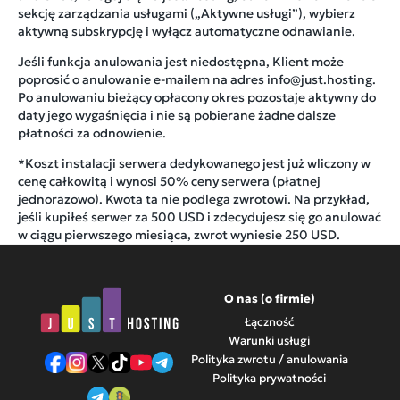
sekcję zarządzania usługami („Aktywne usługi”), wybierz
aktywną subskrypcję i wyłącz automatyczne odnawianie.
Jeśli funkcja anulowania jest niedostępna, Klient może
poprosić o anulowanie e-mailem na adres info@just.hosting.
Po anulowaniu bieżący opłacony okres pozostaje aktywny do
daty jego wygaśnięcia i nie są pobierane żadne dalsze
płatności za odnowienie.
*Koszt instalacji serwera dedykowanego jest już wliczony w
cenę całkowitą i wynosi 50% ceny serwera (płatnej
jednorazowo). Kwota ta nie podlega zwrotowi. Na przykład,
jeśli kupiłeś serwer za 500 USD i zdecydujesz się go anulować
w ciągu pierwszego miesiąca, zwrot wyniesie 250 USD.
O nas (o firmie)
Łączność
Warunki usługi
Polityka zwrotu / anulowania
Polityka prywatności