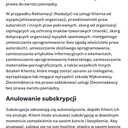
prawa do zwrotu pieniędzy.
W przypadku Reklamacji (Nadużyć) na usługi Klienta od
wyspecjalizowanych organizacji, przedstawicieli praw
autorskich i innych praw pokrewnych, skarg od organizacji
zajmujących się ochroną znaków towarowych (marek), skarg
dotyczących organizacji wysyłek spamowych, nielegalnego
umieszczania oprogramowania (bez zgodą właściciela praw
autorskich), umieszczanie złośliwego oprogramowania,
zamieszczanie artykułów informacyjnych o włamaniach,
zamieszczanie oprogramowania hakerskiego, zamieszczanie
materiałów pornograficznych, a także wszelkich innych
działań Klienta, które mogą zostać uznane za nielegalne,
wyrządzające lub mogące wyrządzić szkodę Wykonawcy,
Zleceniobiorca ma prawo zablokować usługi Zleceniodawcy
bez prawa zwrotu pieniędzy.
Anulowanie subskrypcji
Subskrypcje odnawiają się automatycznie, dopóki Klient ich
nie anuluje. Klient może anulować subskrypcję w dowolnym
momencie samodzielnie na swoim koncie i bezpłatnie. Aby
anulować, zaloguj się na just.hosting, otwórz w swoim koncie