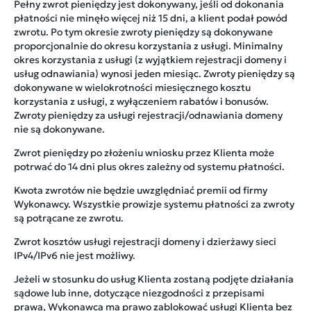
Pełny zwrot pieniędzy jest dokonywany, jeśli od dokonania
płatności nie minęło więcej niż 15 dni, a klient podał powód
zwrotu. Po tym okresie zwroty pieniędzy są dokonywane
proporcjonalnie do okresu korzystania z usługi. Minimalny
okres korzystania z usługi (z wyjątkiem rejestracji domeny i
usług odnawiania) wynosi jeden miesiąc. Zwroty pieniędzy są
dokonywane w wielokrotności miesięcznego kosztu
korzystania z usługi, z wyłączeniem rabatów i bonusów.
Zwroty pieniędzy za usługi rejestracji/odnawiania domeny
nie są dokonywane.
Zwrot pieniędzy po złożeniu wniosku przez Klienta może
potrwać do 14 dni plus okres zależny od systemu płatności.
Kwota zwrotów nie będzie uwzględniać premii od firmy
Wykonawcy. Wszystkie prowizje systemu płatności za zwroty
są potrącane ze zwrotu.
Zwrot kosztów usługi rejestracji domeny i dzierżawy sieci
IPv4/IPv6 nie jest możliwy.
Jeżeli w stosunku do usług Klienta zostaną podjęte działania
sądowe lub inne, dotyczące niezgodności z przepisami
prawa, Wykonawca ma prawo zablokować usługi Klienta bez