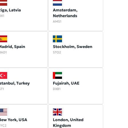
iga, Latvia
Amsterdam,
Netherlands
IX1
AMS1
adrid, Spain
Stockholm, Sweden
MAD1
STO2
stanbul, Turkey
Fujairah, UAE
ST1
DXB1
New York, USA
London, United
Kingdom
NYC2