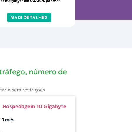
por megabyte
de
0.004 €
por mês
MAIS DETALHES
 tráfego, número de
ifário sem restrições
Hospedagem
10
Gigabyte
1 mês