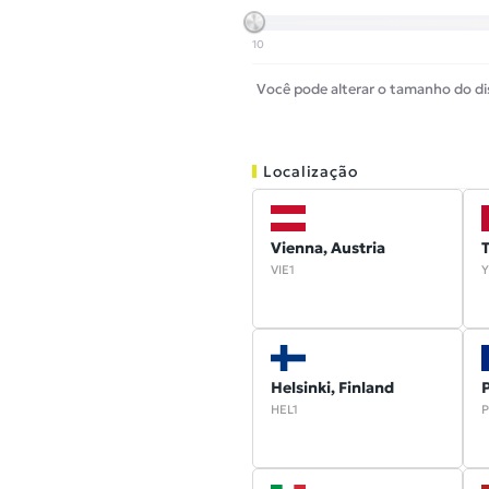
10
Você pode alterar o tamanho do d
Localização
Vienna, Austria
VIE1
Y
Helsinki, Finland
P
HEL1
P