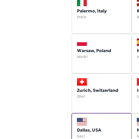
Palermo, Italy
R
PMO1
R
Warsaw, Poland
M
WAW1
Zurich, Switzerland
I
ZRH1
I
Dallas, USA
DAL1