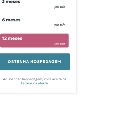
3 meses
por mês
6 meses
por mês
12 meses
por mês
OBTENHA HOSPEDAGEM
Ao solicitar hospedagem, você aceita
os
termos da oferta