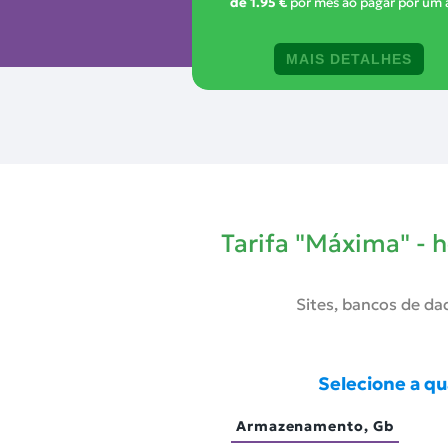
de
1.95 €
por mês ao pagar por um
MAIS DETALHES
Tarifa "Máxima" - 
Sites, bancos de dad
Selecione a q
Armazenamento, Gb