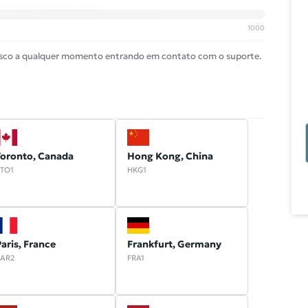
1000
isco a qualquer momento entrando em contato com o suporte.
Toronto, Canada
Hong Kong, China
TO1
HKG1
aris, France
Frankfurt, Germany
AR2
FRA1