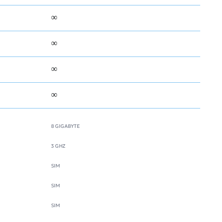
∞
∞
∞
∞
8 GIGABYTE
3 GHZ
SIM
SIM
SIM