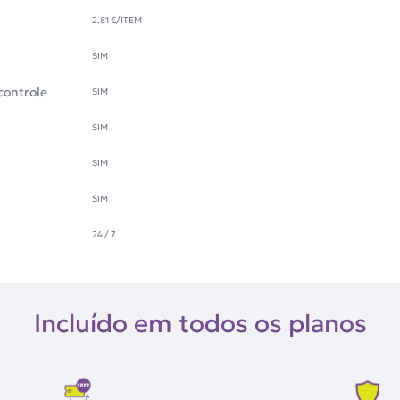
2.81 €
/ITEM
SIM
controle
SIM
SIM
SIM
SIM
24 / 7
Incluído em todos os planos