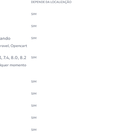
DEPENDE DA LOCALIZAÇÃO
SIM
SIM
nando
SIM
aravel, Opencart
3, 7.4, 8.0, 8.2
SIM
alquer momento
SIM
SIM
SIM
SIM
SIM