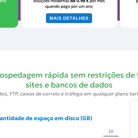
 ano
soluções modernas
de
0.98 €
por mês
quando pago por um ano
MAIS DETALHES
hospedagem rápida sem restrições de
sites e bancos de dados
os, FTP, caixas de correio e tráfego em qualquer plano tar
uantidade de espaço em disco (GB)