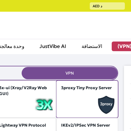
د
AED
الاستضافة
JustVibe AI
وحدة معالجة
VPN
3x-ui (Xray/V2Ray Web
3proxy Tiny Proxy Server
GUI)
Lightway VPN Protocol
IKEv2/IPSec VPN Server