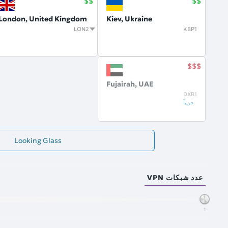
London, United Kingdom
Kiev, Ukraine
LON2
KBP1
Fujairah, UAE
DXB1
قريباً
Looking Glass
عدد شبكات VPN
1