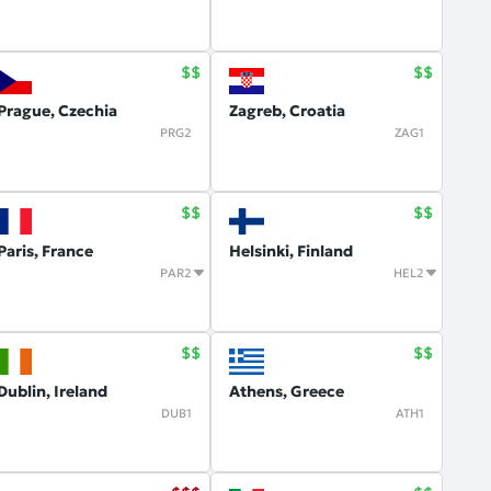
Prague, Czechia
Zagreb, Croatia
PRG2
ZAG1
Paris, France
Helsinki, Finland
PAR2
HEL2
Dublin, Ireland
Athens, Greece
DUB1
ATH1