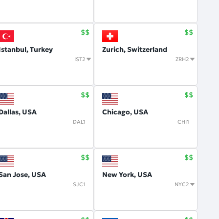
Istanbul, Turkey
Zurich, Switzerland
IST2
ZRH2
Dallas, USA
Chicago, USA
DAL1
CHI1
San Jose, USA
New York, USA
SJC1
NYC2