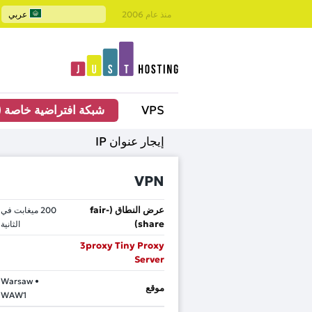
منذ عام 2006
عربي
VPS
شبكة افتراضية خاصة (VPN)
إيجار عنوان IP
VPN
عرض النطاق (fair-
200
ميغابت في
share)
الثانية
3proxy Tiny Proxy
Server
Warsaw •
موقع
WAW1