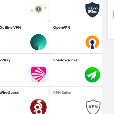
Outline VPN
OpenVPN
V2Ray
Shadowsocks
WireGuard
VPN Suite