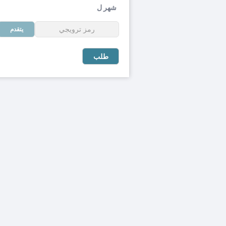
شهر ل
يتقدم
طلب