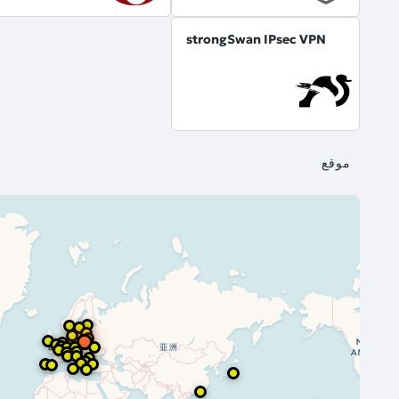
strongSwan IPsec VPN
موقع