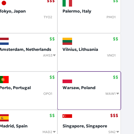
Tokyo, Japan
Palermo, Italy
TYO2
PMO1
Amsterdam, Netherlands
Vilnius, Lithuania
AMS3
VNO1
Porto, Portugal
Warsaw, Poland
OPO1
WAW1
Madrid, Spain
Singapore, Singapore
MAD2
SIN2