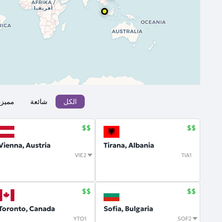
الكل
شائعة
مميزة
Vienna, Austria
Tirana, Albania
VIE2
TIA1
Toronto, Canada
Sofia, Bulgaria
YTO1
SOF2