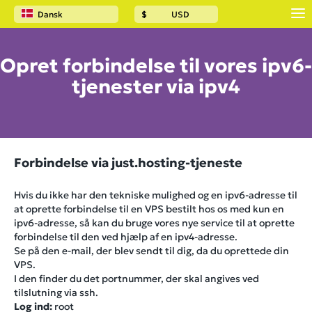
Dansk
$
USD
Opret forbindelse til vores ipv6-
tjenester via ipv4
Forbindelse via
just.hosting
-tjeneste
Hvis du ikke har den tekniske mulighed og en ipv6-adresse til
at oprette forbindelse til en VPS bestilt hos os med kun en
ipv6-adresse, så kan du bruge vores nye service til at oprette
forbindelse til den ved hjælp af en ipv4-adresse.
Se på den e-mail, der blev sendt til dig, da du oprettede din
VPS.
I den finder du det portnummer, der skal angives ved
tilslutning via ssh.
Log ind:
root