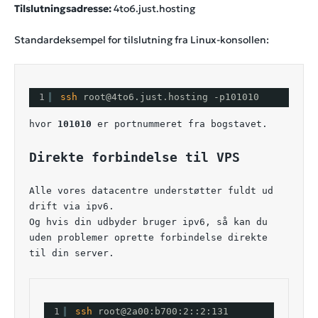
Tilslutningsadresse:
4to6.just.hosting
Standardeksempel for tilslutning fra Linux-konsollen:
1
ssh 
root@4to6.just.hosting -p101010
hvor 
101010
 er portnummeret fra bogstavet.
Direkte forbindelse til VPS
Alle vores datacentre understøtter fuldt ud 
drift via ipv6.
Og hvis din udbyder bruger ipv6, så kan du 
uden problemer oprette forbindelse direkte 
til din server.
1
ssh 
root@2a00:b700:2::2:131