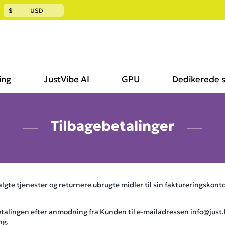
$
USD
ing
JustVibe AI
GPU
Dedikerede 
Tilbagebetalinger
algte tjenester og returnere ubrugte midler til sin faktureringskon
betalingen efter anmodning fra Kunden til e-mailadressen info@just
ng.