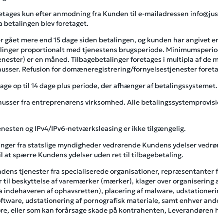
retages kun efter anmodning fra Kunden til e-mailadressen info@just
a betalingen blev foretaget.
 er gået mere end 15 dage siden betalingen, og kunden har angivet en
linger proportionalt med tjenestens brugsperiode. Minimumsperio
nester) er en måned. Tilbagebetalinger foretages i multipla af de
nusser. Refusion for domæneregistrering/fornyelsestjenester foreta
ge op til 14 dage plus periode, der afhænger af betalingssystemet.
nusser fra entreprenørens virksomhed. Alle betalingssystemprovisio
nesten og IPv4/IPv6-netværksleasing er ikke tilgængelig.
ndlinger fra statslige myndigheder vedrørende Kundens ydelser ved
l at spærre Kundens ydelser uden ret til tilbagebetaling.
kundens tjenester fra specialiserede organisationer, repræsentante
r til beskyttelse af varemærker (mærker), klager over organisering 
a indehaveren af ​​ophavsretten), placering af malware, udstationeri
oftware, udstationering af pornografisk materiale, samt enhver and
åføre, eller som kan forårsage skade på kontrahenten, Leverandøren 