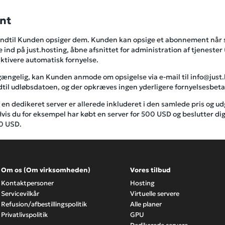
nt
dtil Kunden opsiger dem. Kunden kan opsige et abonnement når som
e ind på just.hosting, åbne afsnittet for administration af tjenester
tivere automatisk fornyelse.
lgængelig, kan Kunden anmode om opsigelse via e-mail til info@just.h
ndtil udløbsdatoen, og der opkræves ingen yderligere fornyelsesbeta
en dedikeret server er allerede inkluderet i den samlede pris og u
vis du for eksempel har købt en server for 500 USD og beslutter dig
50 USD.
Om os (Om virksomheden)
Vores tilbud
Kontaktpersoner
Hosting
Servicevilkår
Virtuelle servere
Refusion/afbestillingspolitik
Alle planer
Privatlivspolitik
GPU