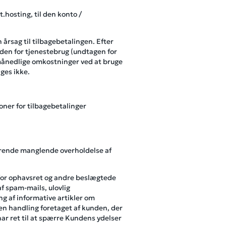
.hosting, til den konto /
 årsag til tilbagebetalingen. Efter
den for tjenestebrug (undtagen for
 månedlige omkostninger ved at bruge
ges ikke.
ner for tilbagebetalinger
rørende manglende overholdelse af
r for ophavsret og andre beslægtede
af spam-mails, ulovlig
ng af informative artikler om
en handling foretaget af kunden, der
har ret til at spærre Kundens ydelser