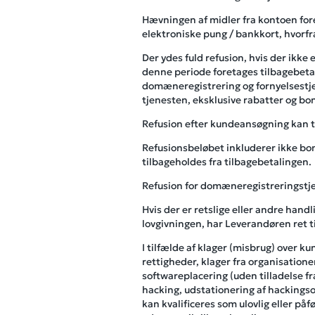
Hævningen af ​​midler fra kontoen fo
elektroniske pung / bankkort, hvorfr
Der ydes fuld refusion, hvis der ikke
denne periode foretages tilbagebeta
domæneregistrering og fornyelsestje
tjenesten, eksklusive rabatter og bo
Refusion efter kundeansøgning kan ta
Refusionsbeløbet inkluderer ikke bo
tilbageholdes fra tilbagebetalingen.
Refusion for domæneregistreringstje
Hvis der er retslige eller andre ha
lovgivningen, har Leverandøren ret ti
I tilfælde af klager (misbrug) over 
rettigheder, klager fra organisatione
softwareplacering (uden tilladelse fr
hacking, udstationering af hackings
kan kvalificeres som ulovlig eller p