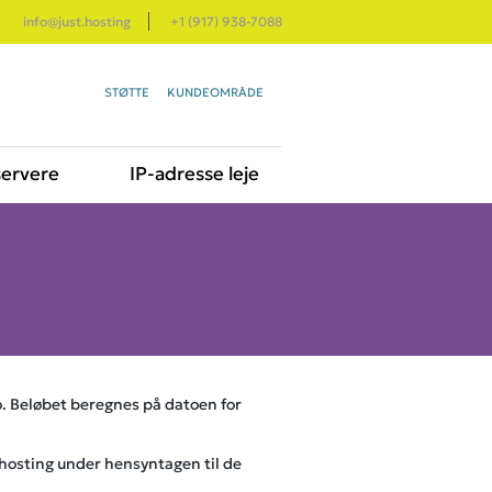
info@just.hosting
+1 (917) 938-7088
STØTTE
KUNDEOMRÅDE
servere
IP-adresse leje
to. Beløbet beregnes på datoen for
.hosting under hensyntagen til de