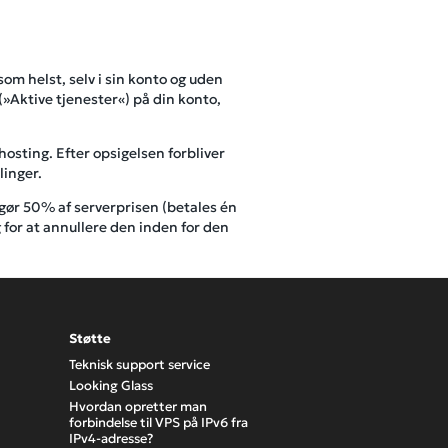
 helst, selv i sin konto og uden
 (»Aktive tjenester«) på din konto,
osting. Efter opsigelsen forbliver
linger.
dgør 50% af serverprisen (betales én
 for at annullere den inden for den
Støtte
Teknisk support service
Looking Glass
Hvordan opretter man
forbindelse til VPS på IPv6 fra
IPv4-adresse?