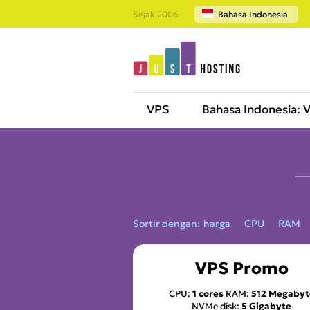
Sejak 2006
Bahasa Indonesia
VPS
Bahasa Indonesia: 
Sortir dengan:
harga
CPU
RAM
VPS Promo
CPU:
1 cores
RAM:
512 Megabyt
NVMe disk:
5 Gigabyte