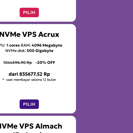
PILIH
NVMe VPS Acrux
PU:
1 cores
RAM:
4096 Megabyte
NVMe disk:
500 Gigabyte
1044596.90 Rp
-20% OFF
dari
835677.52 Rp
saat membayar selama 12 bulan
PILIH
NVMe VPS Almach