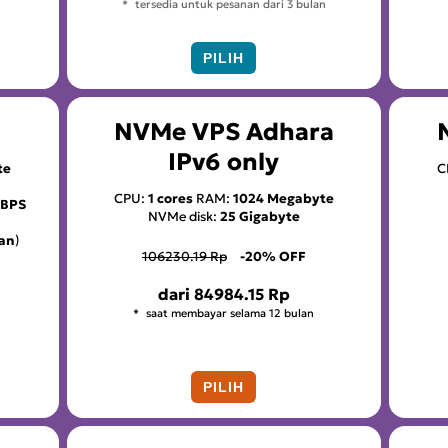
tersedia untuk pesanan dari 3 bulan
PILIH
NVMe VPS Adhara
IPv6 only
te
C
CPU:
1 cores
RAM:
1024 Megabyte
MBPS
NVMe disk:
25 Gigabyte
lan
)
106230.19 Rp
-20% OFF
dari
84984.15 Rp
saat membayar selama 12 bulan
PILIH