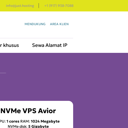
info@just.hosting
+1 (917) 938-7088
MENDUKUNG
AREA KLIEN
r khusus
Sewa Alamat IP
NVMe VPS Avior
PU:
1 cores
RAM:
1024 Megabyte
NVMe disk:
5 Gigabyte