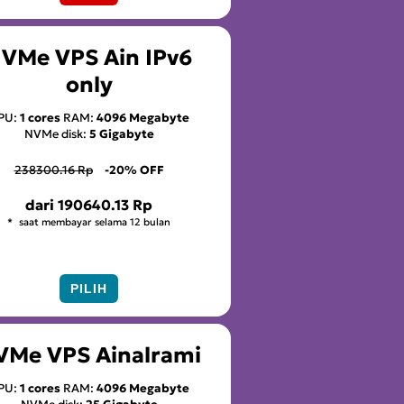
VMe VPS Ain IPv6
only
PU:
1 cores
RAM:
4096 Megabyte
NVMe disk:
5 Gigabyte
238300.16 Rp
-20% OFF
dari
190640.13 Rp
saat membayar selama 12 bulan
PILIH
VMe VPS Ainalrami
PU:
1 cores
RAM:
4096 Megabyte