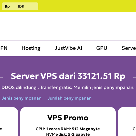
Rp
IDR
VPN
Hosting
JustVibe AI
GPU
Serve
Server VPS dari
33121.51 Rp
DDOS dilindungi. Transfer gratis. Memilih jenis penyimpanan.
Jenis penyimpanan
Jumlah penyimpanan
VPS Promo
e
CPU:
1 cores
RAM:
512 Megabyte
C
NVMe disk:
5 Gigabyte