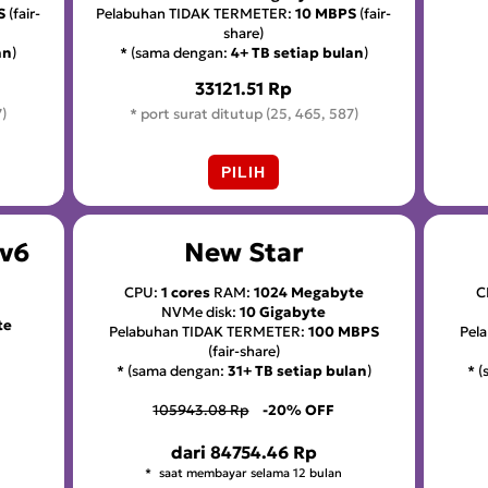
S
(fair-
Pelabuhan TIDAK TERMETER:
10 MBPS
(fair-
share)
an
)
* (sama dengan:
4+ TB setiap bulan
)
33121.51 Rp
7)
* port surat ditutup (25, 465, 587)
PILIH
Pv6
New Star
CPU:
1 cores
RAM:
1024 Megabyte
C
NVMe disk:
10 Gigabyte
te
Pelabuhan TIDAK TERMETER:
100 MBPS
Pel
(fair-share)
* (sama dengan:
31+ TB setiap bulan
)
* 
105943.08 Rp
-20% OFF
dari
84754.46 Rp
saat membayar selama 12 bulan