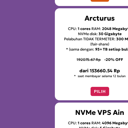
Arcturus
CPU:
1 cores
RAM:
2048 Megaby
NVMe disk:
30 Gigabyte
Pelabuhan TIDAK TERMETER:
300 
(fair-share)
* (sama dengan:
93+ TB setiap bu
192075.67 Rp
-20% OFF
dari
153660.54 Rp
saat membayar selama 12 bulan
PILIH
NVMe VPS Ain
CPU:
1 cores
RAM:
4096 Megaby