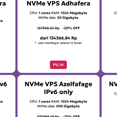
ra
NVMe VPS Adhafera
CPU:
1 cores
RAM:
1024 Megabyte
C
NVMe disk:
50 Gigabyte
te
167958.55 Rp
-20% OFF
dari
134366.84 Rp
saat membayar selama 12 bulan
PILIH
Pv6
NVMe VPS Azelfafage
NV
IPv6 only
C
te
CPU:
1 cores
RAM:
1024 Megabyte
NVMe disk:
500 Gigabyte
870896.18 Rp
-20% OFF