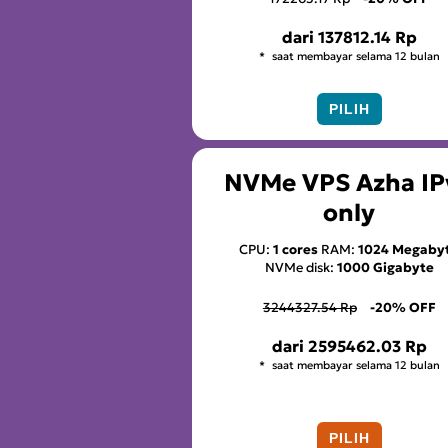
dari
137812.14 Rp
saat membayar selama 12 bulan
PILIH
NVMe VPS Azha IP
only
CPU:
1 cores
RAM:
1024 Megaby
NVMe disk:
1000 Gigabyte
3244327.54 Rp
-20% OFF
dari
2595462.03 Rp
saat membayar selama 12 bulan
PILIH