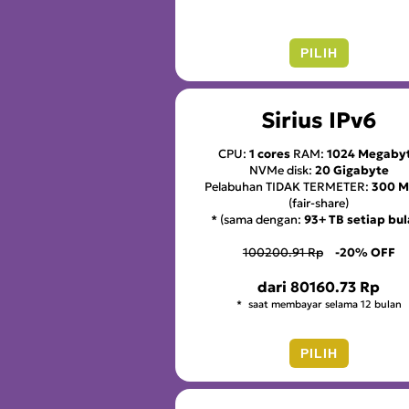
PILIH
Sirius IPv6
CPU:
1 cores
RAM:
1024 Megaby
NVMe disk:
20 Gigabyte
Pelabuhan TIDAK TERMETER:
300 
(fair-share)
* (sama dengan:
93+ TB setiap bu
100200.91 Rp
-20% OFF
dari
80160.73 Rp
saat membayar selama 12 bulan
PILIH