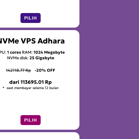
PILIH
NVMe VPS Adhara
PU:
1 cores
RAM:
1024 Megabyte
NVMe disk:
25 Gigabyte
142118.77 Rp
-20% OFF
dari
113695.01 Rp
saat membayar selama 12 bulan
PILIH