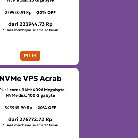
NVMe disk:
25 Gigabyte
279930.91 Rp
-20% OFF
dari
223944.73 Rp
saat membayar selama 12 bulan
PILIH
NVMe VPS Acrab
PU:
1 cores
RAM:
4096 Megabyte
NVMe disk:
100 Gigabyte
345965.90 Rp
-20% OFF
dari
276772.72 Rp
saat membayar selama 12 bulan