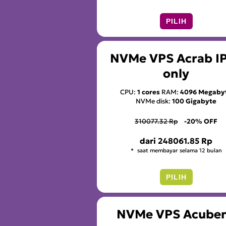
PILIH
NVMe VPS Acrab I
only
CPU:
1 cores
RAM:
4096 Megaby
NVMe disk:
100 Gigabyte
310077.32 Rp
-20% OFF
dari
248061.85 Rp
saat membayar selama 12 bulan
PILIH
NVMe VPS Acube