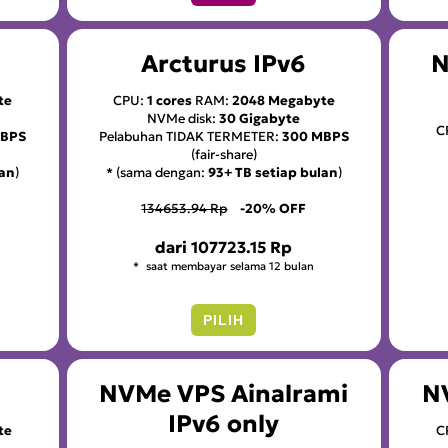
Arcturus IPv6
N
te
CPU:
1 cores
RAM:
2048 Megabyte
NVMe disk:
30 Gigabyte
C
MBPS
Pelabuhan TIDAK TERMETER:
300 MBPS
(fair-share)
lan
)
* (sama dengan:
93+ TB setiap bulan
)
134653.94 Rp
-20% OFF
dari
107723.15 Rp
saat membayar selama 12 bulan
PILIH
NVMe VPS Ainalrami
N
IPv6 only
te
C