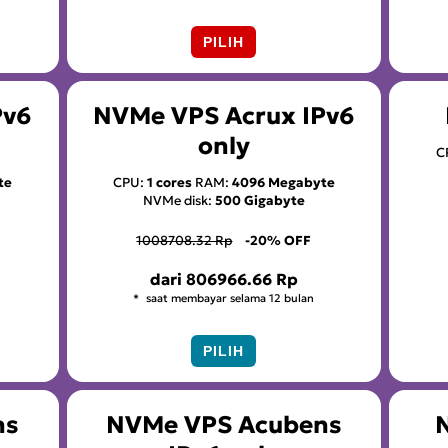
PILIH
Pv6
NVMe VPS Acrux IPv6
only
C
te
CPU:
1 cores
RAM:
4096 Megabyte
NVMe disk:
500 Gigabyte
1008708.32 Rp
-20% OFF
dari
806966.66 Rp
saat membayar selama 12 bulan
PILIH
ns
NVMe VPS Acubens