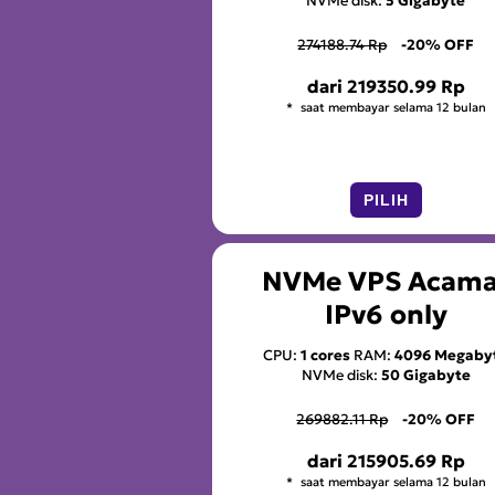
NVMe disk:
5 Gigabyte
274188.74 Rp
-20% OFF
dari
219350.99 Rp
saat membayar selama 12 bulan
PILIH
NVMe VPS Acama
IPv6 only
CPU:
1 cores
RAM:
4096 Megaby
NVMe disk:
50 Gigabyte
269882.11 Rp
-20% OFF
dari
215905.69 Rp
saat membayar selama 12 bulan