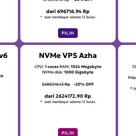
dari
696716.94 Rp
saat membayar selama 12 bulan
PILIH
v6
NVMe VPS Azha
CPU:
1 cores
RAM:
1024 Megabyte
C
NVMe disk:
1000 Gigabyte
te
Pel
3280216.12 Rp
-20% OFF
* 
dari
2624172.90 Rp
saat membayar selama 12 bulan
PILIH