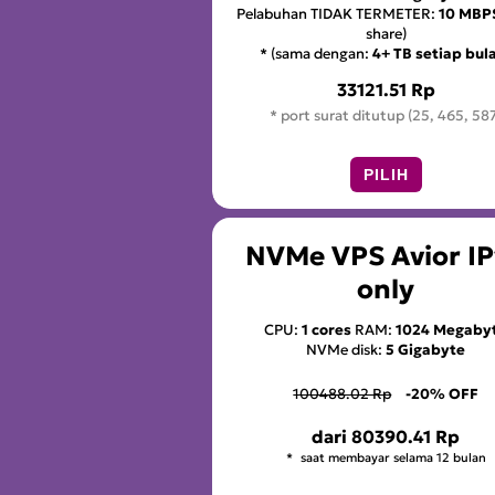
Pelabuhan TIDAK TERMETER:
10 MBP
share)
* (sama dengan:
4+ TB setiap bul
33121.51 Rp
* port surat ditutup (25, 465, 58
PILIH
NVMe VPS Avior I
only
CPU:
1 cores
RAM:
1024 Megaby
NVMe disk:
5 Gigabyte
100488.02 Rp
-20% OFF
dari
80390.41 Rp
saat membayar selama 12 bulan