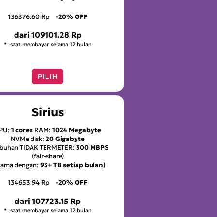
136376.60 Rp
-20% OFF
dari
109101.28 Rp
saat membayar selama 12 bulan
PILIH
Sirius
PU:
1 cores
RAM:
1024 Megabyte
NVMe disk:
20 Gigabyte
abuhan TIDAK TERMETER:
300 MBPS
(fair-share)
(sama dengan:
93+ TB setiap bulan
)
134653.94 Rp
-20% OFF
dari
107723.15 Rp
saat membayar selama 12 bulan