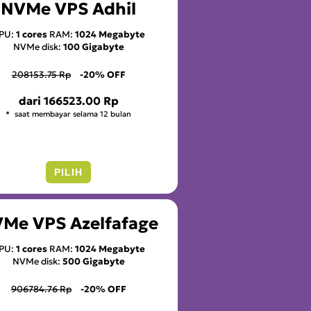
NVMe VPS Adhil
PU:
1 cores
RAM:
1024 Megabyte
NVMe disk:
100 Gigabyte
208153.75 Rp
-20% OFF
dari
166523.00 Rp
saat membayar selama 12 bulan
PILIH
Me VPS Azelfafage
PU:
1 cores
RAM:
1024 Megabyte
NVMe disk:
500 Gigabyte
906784.76 Rp
-20% OFF