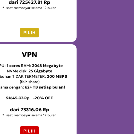
dari
725427.81 Rp
saat membayar selama 12 bulan
PILIH
VPN
PU:
1 cores
RAM:
2048 Megabyte
NVMe disk:
25 Gigabyte
abuhan TIDAK TERMETER:
200 MBPS
(fair-share)
(sama dengan:
62+ TB setiap bulan
)
91645.07 Rp
-20% OFF
dari
73316.06 Rp
saat membayar selama 12 bulan
PILIH