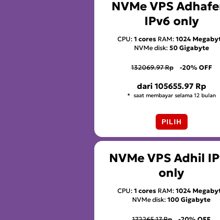
NVMe VPS Adhafe
IPv6 only
CPU:
1 cores
RAM:
1024 Megaby
NVMe disk:
50 Gigabyte
132069.97 Rp
-20% OFF
dari
105655.97 Rp
saat membayar selama 12 bulan
PILIH
NVMe VPS Adhil I
only
CPU:
1 cores
RAM:
1024 Megaby
NVMe disk:
100 Gigabyte
172265.17 Rp
-20% OFF