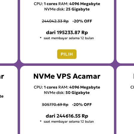
CPU:
1 cores
RAM:
4096 Megabyte
NVMe disk:
25 Gigabyte
244042.33 Rp
-20% OFF
dari
195233.87 Rp
saat membayar selama 12 bulan
PILIH
r
NVMe VPS Acamar
CPU:
1 cores
RAM:
4096 Megabyte
C
NVMe disk:
50 Gigabyte
te
305770.69 Rp
-20% OFF
dari
244616.55 Rp
saat membayar selama 12 bulan