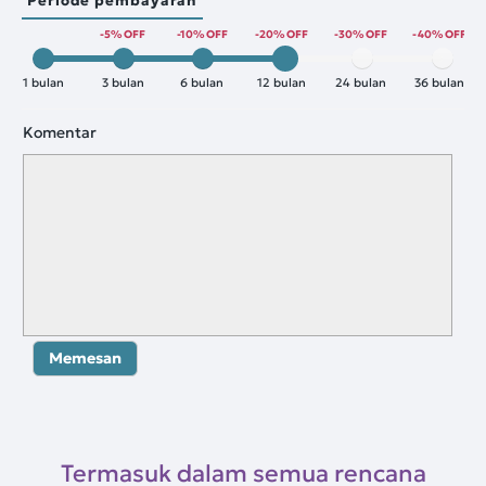
Periode pembayaran
-5% OFF
-10% OFF
-20% OFF
-30% OFF
-40% OFF
1 bulan
3 bulan
6 bulan
12 bulan
24 bulan
36 bulan
Komentar
Memesan
Termasuk dalam semua rencana