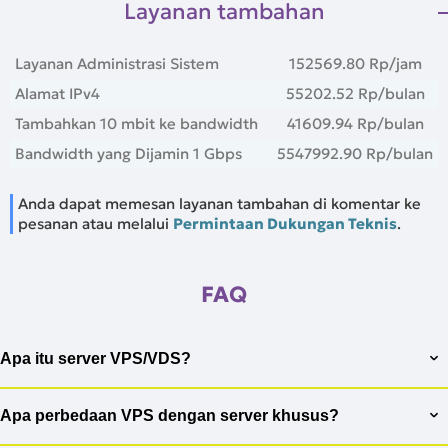
Layanan tambahan
Layanan Administrasi Sistem
152569.80 Rp
/jam
Alamat IPv4
55202.52 Rp
/bulan
Tambahkan 10 mbit ke bandwidth
41609.94 Rp
/bulan
Bandwidth yang Dijamin 1 Gbps
5547992.90 Rp
/bulan
Anda dapat memesan layanan tambahan di komentar ke
pesanan atau melalui
Permintaan Dukungan Teknis
.
FAQ
Apa itu server VPS/VDS?
VPS (Virtual Private Server) atau VDS (Virtual Dedicated
Server) adalah server virtual yang menyediakan sumber daya
Apa perbedaan VPS dengan server khusus?
khusus dari server fisik, seperti prosesor, RAM, dan ruang disk,