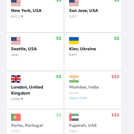
New York, USA
San Jose, USA
NYC2
SJC1
Seattle, USA
Kiev, Ukraine
SEA1
KBP1
London, United
Mumbai, India
Kingdom
MUM1
Segera hadir
LON2
Porto, Portugal
Fujairah, UAE
OPO1
DXB1