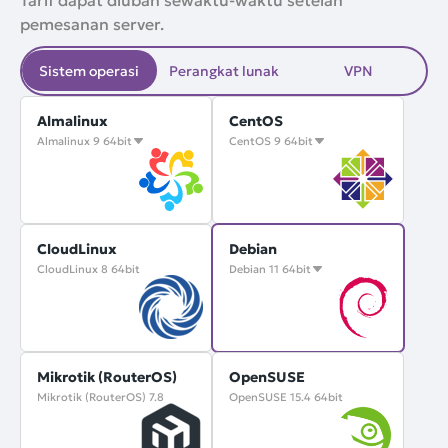
pemesanan server.
Sistem operasi
Perangkat lunak
VPN
Almalinux
CentOS
Almalinux 9 64bit
CentOS 9 64bit
CloudLinux
Debian
CloudLinux 8 64bit
Debian 11 64bit
Mikrotik (RouterOS)
OpenSUSE
Mikrotik (RouterOS) 7.8
OpenSUSE 15.4 64bit