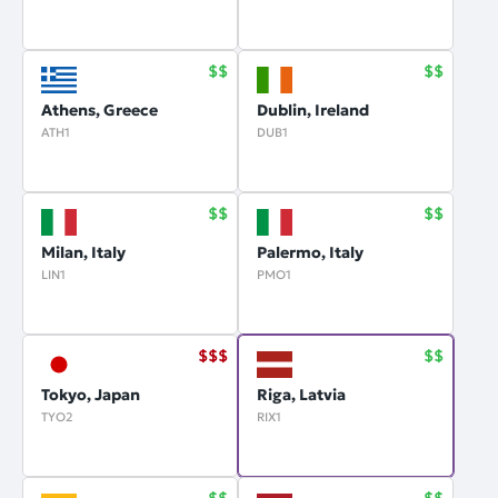
Athens, Greece
Dublin, Ireland
ATH1
DUB1
Milan, Italy
Palermo, Italy
LIN1
PMO1
Tokyo, Japan
Riga, Latvia
TYO2
RIX1