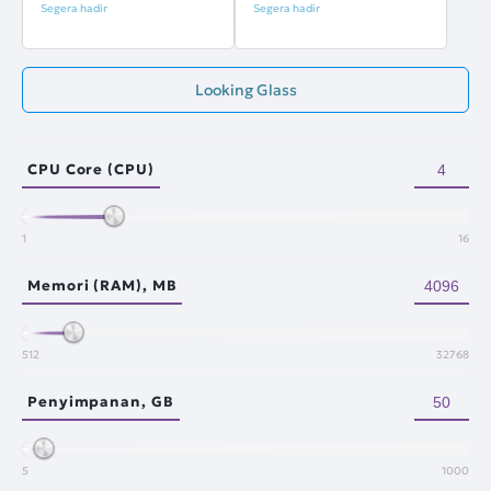
Segera hadir
Segera hadir
Looking Glass
CPU Core (CPU)
1
16
Memori (RAM), MB
512
32768
Penyimpanan, GB
5
1000