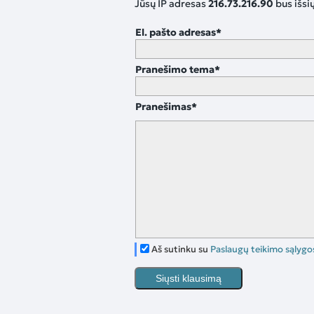
Jūsų IP adresas
216.73.216.90
bus išsi
El. pašto adresas
*
Pranešimo tema
*
Pranešimas
*
Aš sutinku su
Paslaugų teikimo sąlygo
Siųsti klausimą