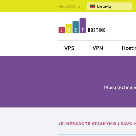
Nuo 2006 m
Lietuvių
VPS
VPN
Hosti
Mūsų techninės
JEI NERADOTE ATSAKYMO Į SAVO