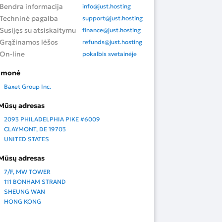
Bendra informacija
info@just.hosting
Techninė pagalba
support@just.hosting
Susijęs su atsiskaitymu
finance@just.hosting
Grąžinamos lėšos
refunds@just.hosting
On-line
pokalbis svetainėje
Įmonė
Baxet Group Inc.
Mūsų adresas
2093 PHILADELPHIA PIKE #6009
CLAYMONT, DE 19703
UNITED STATES
Mūsų adresas
7/F, MW TOWER
111 BONHAM STRAND
SHEUNG WAN
HONG KONG