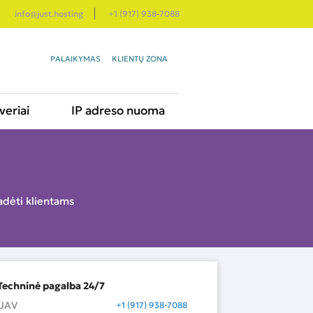
info@just.hosting
+1 (917) 938-7088
PALAIKYMAS
KLIENTŲ ZONA
veriai
IP adreso nuoma
adėti klientams
Techninė pagalba 24/7
JAV
+1 (917) 938-7088