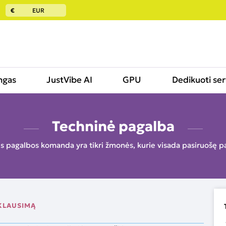
€
EUR
ngas
JustVibe AI
GPU
Dedikuoti ser
Techninė pagalba
 pagalbos komanda yra tikri žmonės, kurie visada pasiruošę p
 KLAUSIMĄ