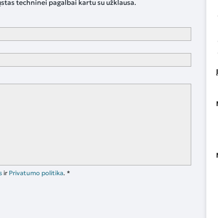
ųstas techninei pagalbai kartu su užklausa.
s
ir
Privatumo politika
.
*