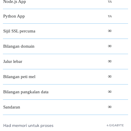
Node.js App
YA
Python App
YA
∞
Sijil SSL percuma
∞
Bilangan domain
∞
Jalur lebar
∞
Bilangan peti mel
∞
Bilangan pangkalan data
∞
Sandaran
Had memori untuk proses
4 GIGABYTE