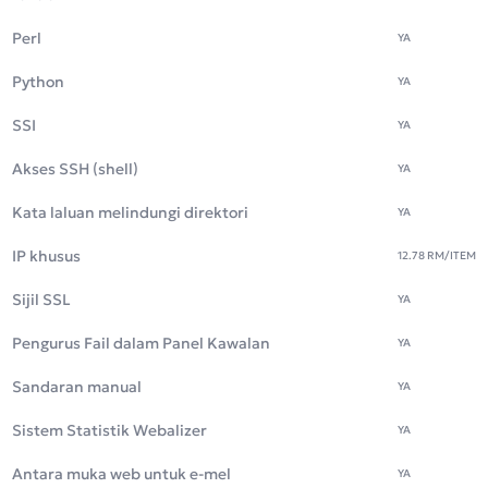
Perl
YA
Python
YA
SSI
YA
Akses SSH (shell)
YA
Kata laluan melindungi direktori
YA
IP khusus
12.78 RM
/ITEM
Sijil SSL
YA
Pengurus Fail dalam Panel Kawalan
YA
Sandaran manual
YA
Sistem Statistik Webalizer
YA
Antara muka web untuk e-mel
YA