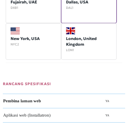
Fujairah, UAE
Dallas, USA
DXB1
DAL1
New York, USA
London, United
Kingdom
NYC2
LON1
RANCANG SPESIFIKASI
Pembina laman web
YA
Aplikasi web (Installatron)
YA