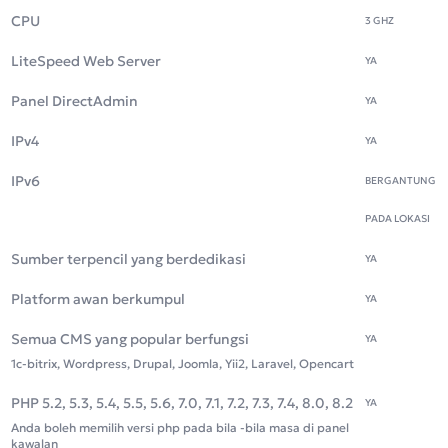
CPU
3 GHZ
LiteSpeed Web Server
YA
Panel DirectAdmin
YA
IPv4
YA
IPv6
BERGANTUNG
PADA LOKASI
Sumber terpencil yang berdedikasi
YA
Platform awan berkumpul
YA
Semua CMS yang popular berfungsi
YA
1c-bitrix, Wordpress, Drupal, Joomla, Yii2, Laravel, Opencart
PHP 5.2, 5.3, 5.4, 5.5, 5.6, 7.0, 7.1, 7.2, 7.3, 7.4, 8.0, 8.2
YA
Anda boleh memilih versi php pada bila -bila masa di panel
kawalan