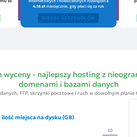
eniu za
internetowych i nowoczesnych rozwiązań
z
p
4.16 zł
miesięcznie, gdy płaci się za rok
WIĘCEJ SZCZEGÓŁÓW
 wyceny - najlepszy hosting z nieogr
domenami i bazami danych
 danych, FTP, skrzynki pocztowe i ruch w dowolnym planie
ilość miejsca na dysku (GB)