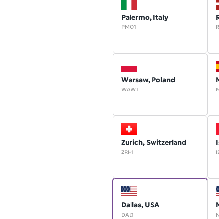
Palermo, Italy
R
PMO1
R
Warsaw, Poland
M
WAW1
Zurich, Switzerland
I
ZRH1
I
Dallas, USA
DAL1