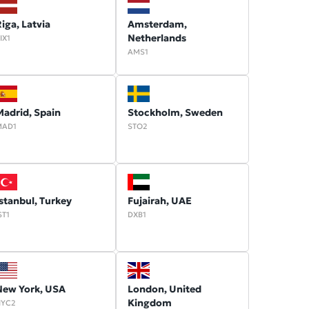
iga, Latvia
Amsterdam,
Netherlands
IX1
AMS1
adrid, Spain
Stockholm, Sweden
MAD1
STO2
stanbul, Turkey
Fujairah, UAE
ST1
DXB1
New York, USA
London, United
Kingdom
NYC2