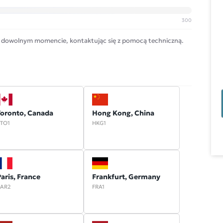
300
 dowolnym momencie, kontaktując się z pomocą techniczną.
Toronto, Canada
Hong Kong, China
TO1
HKG1
aris, France
Frankfurt, Germany
AR2
FRA1