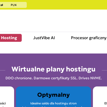
zł
PLN
Hosting
JustVibe AI
Procesor graficzny
Wirtualne plany hostingu
DDO chronione. Darmowe certyfikaty SSL. Drives NVME.
Optymalny
ości
Idealne saldo dla hostingu stron
E