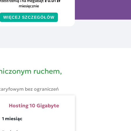
rzestrzenią i na megabajt
z
0.01 zł
miesięcznie
WIĘCEJ SZCZEGÓŁÓW
aniczonym ruchem,
 taryfowym bez ograniczeń
Hosting
10
Gigabyte
1 miesiąc