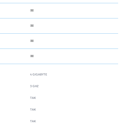
∞
∞
∞
∞
4 GIGABYTE
3 GHZ
TAK
TAK
TAK