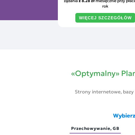
żądania
z
8.28 zł
miesięcznie przy płac
rok
WIĘCEJ SZCZEGÓŁÓW
«Optymalny» Plan
Strony internetowe, bazy
Wybierz 
Przechowywanie, GB