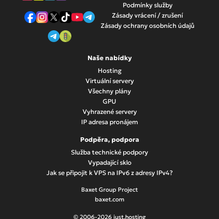
Podmínky služby
Po úspěšné platbě získáte přístup k vašemu VPS serveru s
Zásady vrácení / zrušení
vybranou konfigurací. 24/7 podpora JustHosting je vždy
Zásady ochrany osobních údajů
připravena vám pomoci v procesu nákupu a nastavení.
Naše nabídky
Hosting
Virtuální servery
Všechny plány
GPU
Vyhrazené servery
IP adresa pronájem
Podpěra, podpora
Služba technické podpory
Vypadající sklo
Jak se připojit k VPS na IPv6 z adresy IPv4?
Baxet Group Project
baxet.com
© 2006-2026 just.hosting