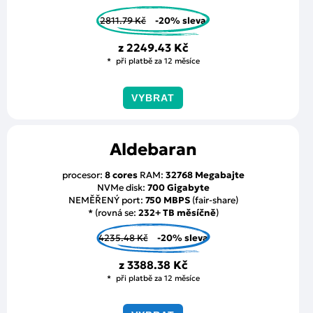
2811.79 Kč
-20% sleva
z
2249.43 Kč
při platbě za 12 měsíce
VYBRAT
Aldebaran
procesor:
8 cores
RAM:
32768 Megabajte
NVMe disk:
700 Gigabyte
NEMĚŘENÝ port:
750 MBPS
(fair-share)
* (rovná se:
232+ TB měsíčně
)
4235.48 Kč
-20% sleva
z
3388.38 Kč
při platbě za 12 měsíce