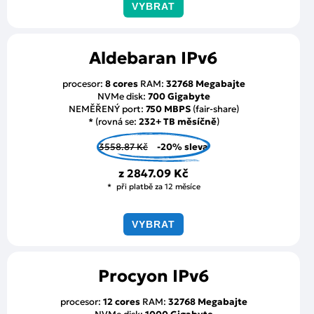
VYBRAT
Aldebaran IPv6
procesor:
8 cores
RAM:
32768 Megabajte
NVMe disk:
700 Gigabyte
NEMĚŘENÝ port:
750 MBPS
(fair-share)
* (rovná se:
232+ TB měsíčně
)
3558.87 Kč
-20% sleva
z
2847.09 Kč
při platbě za 12 měsíce
VYBRAT
Procyon IPv6
procesor:
12 cores
RAM:
32768 Megabajte