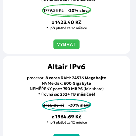
1779.25 Kč
-20% sleva
z
1423.40 Kč
při platbě za 12 měsíce
VYBRAT
Altair IPv6
procesor:
8 cores
RAM:
24576 Megabajte
NVMe disk:
600 Gigabyte
NEMĚŘENÝ port:
750 MBPS
(fair-share)
* (rovná se:
232+ TB měsíčně
)
2455.86 Kč
-20% sleva
z
1964.69 Kč
při platbě za 12 měsíce