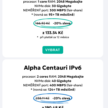
procesor:
1 core
RAM:
2048 Megabajte
NVMe disk:
30 Gigabyte
NEMĚŘENÝ port:
300 MBPS
(fair-share)
* (rovná se:
93+ TB měsíčně
)
166.92 Kč
-20% sleva
z
133.54 Kč
při platbě za 12 měsíce
VYBRAT
Alpha Centauri IPv6
procesor:
2 cores
RAM:
2048 Megabajte
NVMe disk:
40 Gigabyte
NEMĚŘENÝ port:
400 MBPS
(fair-share)
* (rovná se:
124+ TB měsíčně
)
238.11 Kč
-20% sleva
z
190.48 Kč