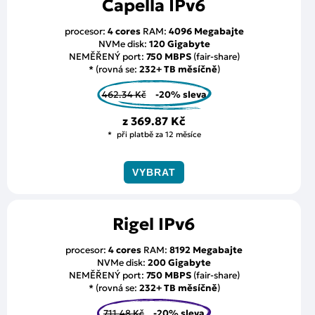
Capella IPv6
procesor:
4 cores
RAM:
4096 Megabajte
NVMe disk:
120 Gigabyte
NEMĚŘENÝ port:
750 MBPS
(fair-share)
* (rovná se:
232+ TB měsíčně
)
462.34 Kč
-20% sleva
z
369.87 Kč
při platbě za 12 měsíce
VYBRAT
Rigel IPv6
procesor:
4 cores
RAM:
8192 Megabajte
NVMe disk:
200 Gigabyte
NEMĚŘENÝ port:
750 MBPS
(fair-share)
* (rovná se:
232+ TB měsíčně
)
711.48 Kč
-20% sleva