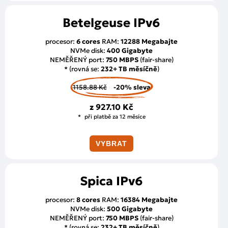
Betelgeuse IPv6
procesor:
6 cores
RAM:
12288 Megabajte
NVMe disk:
400 Gigabyte
NEMĚŘENÝ port:
750 MBPS
(fair-share)
* (rovná se:
232+ TB měsíčně
)
1158.88 Kč
-20% sleva
z
927.10 Kč
při platbě za 12 měsíce
VYBRAT
Spica IPv6
procesor:
8 cores
RAM:
16384 Megabajte
NVMe disk:
500 Gigabyte
NEMĚŘENÝ port:
750 MBPS
(fair-share)
* (rovná se:
232+ TB měsíčně
)