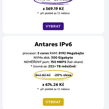
z
569.19 Kč
při platbě za 12 měsíce
VYBRAT
Antares IPv6
procesor:
5 cores
RAM:
8192 Megabajte
NVMe disk:
300 Gigabyte
NEMĚŘENÝ port:
750 MBPS
(fair-share)
* (rovná se:
232+ TB měsíčně
)
842.82 Kč
-20% sleva
z
674.26 Kč
při platbě za 12 měsíce
VYBRAT