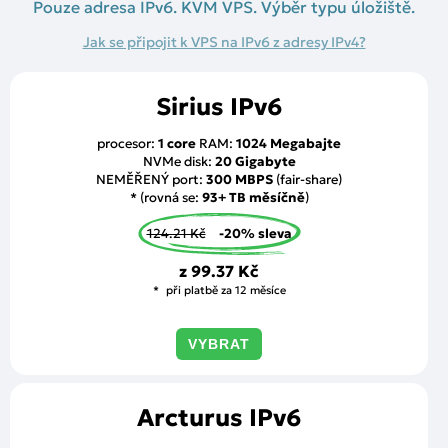
Pouze adresa IPv6. KVM VPS. Výběr typu úložiště.
Jak se připojit k VPS na IPv6 z adresy IPv4?
Sirius IPv6
procesor:
1 core
RAM:
1024 Megabajte
NVMe disk:
20 Gigabyte
NEMĚŘENÝ port:
300 MBPS
(fair-share)
* (rovná se:
93+ TB měsíčně
)
124.21 Kč
-20% sleva
z
99.37 Kč
při platbě za 12 měsíce
VYBRAT
Arcturus IPv6