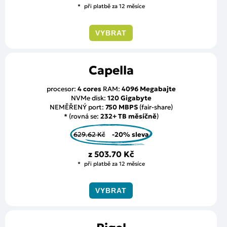
při platbě za 12 měsíce
VYBRAT
Capella
procesor:
4 cores
RAM:
4096 Megabajte
NVMe disk:
120 Gigabyte
NEMĚŘENÝ port:
750 MBPS
(fair-share)
* (rovná se:
232+ TB měsíčně
)
629.62 Kč
-20% sleva
z
503.70 Kč
při platbě za 12 měsíce
VYBRAT