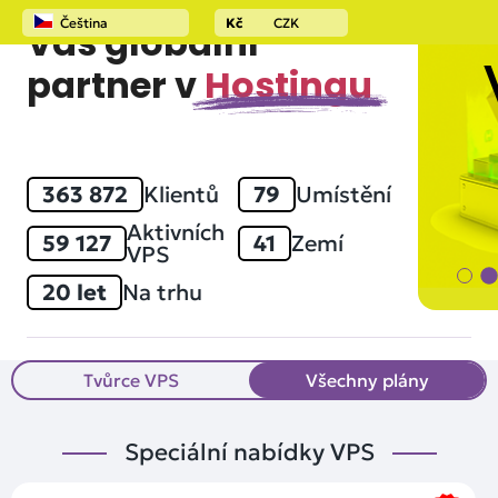
Čeština
Kč
CZK
Váš globální
partner v
Hostingu
363 872
Klientů
79
Umístění
Aktivních
59 127
41
Zemí
VPS
20 let
Na trhu
Tvůrce VPS
Všechny plány
Speciální nabídky VPS