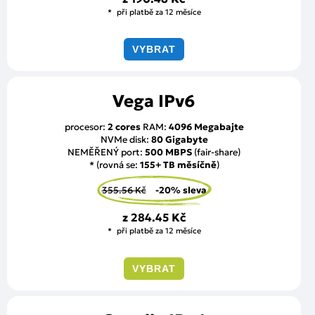
při platbě za 12 měsíce
VYBRAT
Vega IPv6
procesor:
2 cores
RAM:
4096 Megabajte
NVMe disk:
80 Gigabyte
NEMĚŘENÝ port:
500 MBPS
(fair-share)
* (rovná se:
155+ TB měsíčně
)
355.56 Kč
-20% sleva
z
284.45 Kč
při platbě za 12 měsíce
VYBRAT