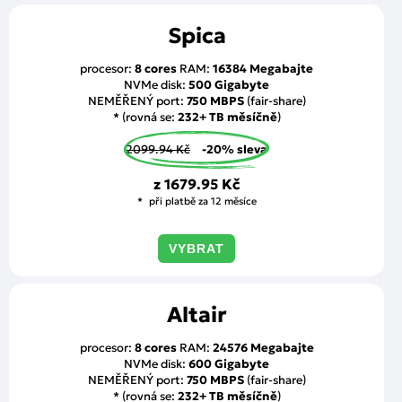
Spica
procesor:
8 cores
RAM:
16384 Megabajte
NVMe disk:
500 Gigabyte
NEMĚŘENÝ port:
750 MBPS
(fair-share)
* (rovná se:
232+ TB měsíčně
)
2099.94 Kč
-20% sleva
z
1679.95 Kč
při platbě za 12 měsíce
VYBRAT
Altair
procesor:
8 cores
RAM:
24576 Megabajte
NVMe disk:
600 Gigabyte
NEMĚŘENÝ port:
750 MBPS
(fair-share)
* (rovná se:
232+ TB měsíčně
)