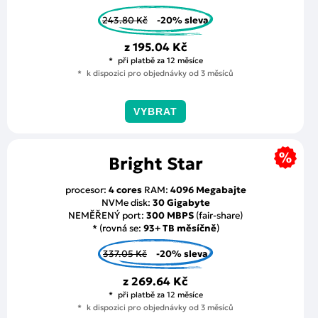
243.80 Kč
-20% sleva
z
195.04 Kč
při platbě za 12 měsíce
k dispozici pro objednávky od 3 měsíců
VYBRAT
Bright Star
procesor:
4 cores
RAM:
4096 Megabajte
NVMe disk:
30 Gigabyte
NEMĚŘENÝ port:
300 MBPS
(fair-share)
* (rovná se:
93+ TB měsíčně
)
337.05 Kč
-20% sleva
z
269.64 Kč
při platbě za 12 měsíce
k dispozici pro objednávky od 3 měsíců