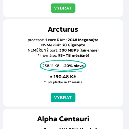
VYBRAT
Arcturus
procesor:
1 core
RAM:
2048 Megabajte
NVMe disk:
30 Gigabyte
NEMĚŘENÝ port:
300 MBPS
(fair-share)
* (rovná se:
93+ TB měsíčně
)
238.11 Kč
-20% sleva
z
190.48 Kč
při platbě za 12 měsíce
VYBRAT
Alpha Centauri