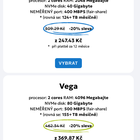
procesor:
2 cores
RAM:
2048 Megabajte
NVMe disk:
40 Gigabyte
NEMĚŘENÝ port:
400 MBPS
(fair-share)
* (rovná se:
124+ TB měsíčně
)
309.29 Kč
-20% sleva
z
247.43 Kč
při platbě za 12 měsíce
VYBRAT
Vega
procesor:
2 cores
RAM:
4096 Megabajte
NVMe disk:
80 Gigabyte
NEMĚŘENÝ port:
500 MBPS
(fair-share)
* (rovná se:
155+ TB měsíčně
)
462.34 Kč
-20% sleva
z
369.87 Kč