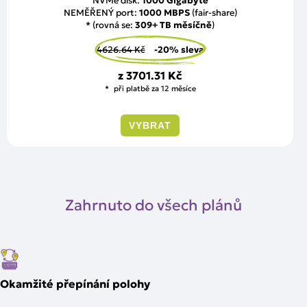
NVMe disk:
1000 Gigabyte
NEMĚŘENÝ port:
1000 MBPS
(fair-share)
* (rovná se:
309+ TB měsíčně
)
4626.64 Kč
-20% sleva
z
3701.31 Kč
při platbě za 12 měsíce
VYBRAT
Zahrnuto do všech plánů
Okamžité přepínání polohy