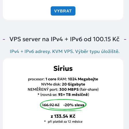
VYBRAT
VPS server na IPv4 + IPv6 od
100.15 Kč
IPv4 + IPv6 adresy. KVM VPS. Výběr typu úložiště.
Sirius
procesor:
1 core
RAM:
1024 Megabajte
NVMe disk:
20 Gigabyte
NEMĚŘENÝ port:
300 MBPS
(fair-share)
* (rovná se:
93+ TB měsíčně
)
166.92 Kč
-20% sleva
z
133.54 Kč
při platbě za 12 měsíce