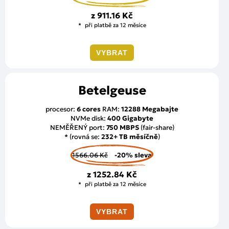
z
911.16 Kč
při platbě za 12 měsíce
VYBRAT
Betelgeuse
procesor:
6 cores
RAM:
12288 Megabajte
NVMe disk:
400 Gigabyte
NEMĚŘENÝ port:
750 MBPS
(fair-share)
* (rovná se:
232+ TB měsíčně
)
1566.06 Kč
-20% sleva
z
1252.84 Kč
při platbě za 12 měsíce
VYBRAT