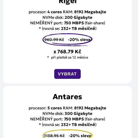
Rigel
procesor:
4 cores
RAM:
8192 Megabajte
NVMe disk:
200 Gigabyte
NEMĚŘENÝ port:
750 MBPS
(fair-share)
* (rovná se:
232+ TB měsíčně
)
960.99 Kč
-20% sleva
z
768.79 Kč
při platbě za 12 měsíce
VYBRAT
Antares
procesor:
5 cores
RAM:
8192 Megabajte
NVMe disk:
300 Gigabyte
NEMĚŘENÝ port:
750 MBPS
(fair-share)
* (rovná se:
232+ TB měsíčně
)
1138.95 Kč
-20% sleva