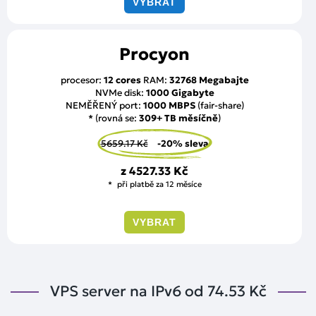
VYBRAT
Procyon
procesor:
12 cores
RAM:
32768 Megabajte
NVMe disk:
1000 Gigabyte
NEMĚŘENÝ port:
1000 MBPS
(fair-share)
* (rovná se:
309+ TB měsíčně
)
5659.17 Kč
-20% sleva
z
4527.33 Kč
při platbě za 12 měsíce
VYBRAT
VPS server na IPv6 od
74.53 Kč