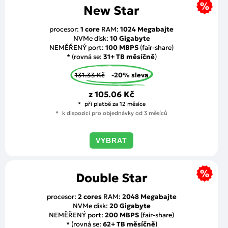
New Star
procesor:
1 core
RAM:
1024 Megabajte
NVMe disk:
10 Gigabyte
NEMĚŘENÝ port:
100 MBPS
(fair-share)
* (rovná se:
31+ TB měsíčně
)
131.33 Kč
-20% sleva
z
105.06 Kč
při platbě za 12 měsíce
k dispozici pro objednávky od 3 měsíců
VYBRAT
Double Star
procesor:
2 cores
RAM:
2048 Megabajte
NVMe disk:
20 Gigabyte
NEMĚŘENÝ port:
200 MBPS
(fair-share)
* (rovná se:
62+ TB měsíčně
)