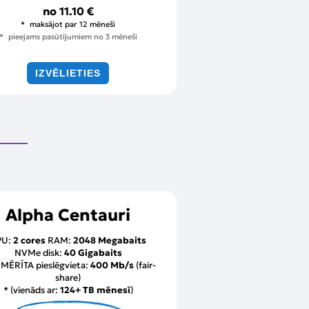
no
11.10 €
maksājot par 12 mēneši
pieejams pasūtījumiem no 3 mēneši
IZVĒLIETIES
Alpha Centauri
PU:
2 cores
RAM:
2048 Megabaits
NVMe disk:
40 Gigabaits
MĒRĪTA pieslēgvieta:
400 Mb/s
(fair-
share)
* (vienāds ar:
124+ TB mēnesī
)