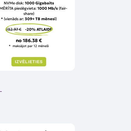
NVMe disk:
1000 Gigabaits
MĒRĪTA pieslēgvieta:
1000 Mb/s
(fair-
share)
* (vienāds ar:
309+ TB mēnesī
)
232.97 €
-20% ATLAIDE
no
186.38 €
maksājot par 12 mēneši
IZVĒLIETIES