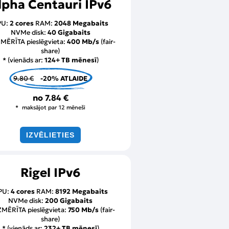
lpha Centauri IPv6
PU:
2 cores
RAM:
2048 Megabaits
NVMe disk:
40 Gigabaits
MĒRĪTA pieslēgvieta:
400 Mb/s
(fair-
share)
* (vienāds ar:
124+ TB mēnesī
)
9.80 €
-20% ATLAIDE
no
7.84 €
maksājot par 12 mēneši
IZVĒLIETIES
Rigel IPv6
PU:
4 cores
RAM:
8192 Megabaits
NVMe disk:
200 Gigabaits
MĒRĪTA pieslēgvieta:
750 Mb/s
(fair-
share)
* (vienāds ar:
232+ TB mēnesī
)