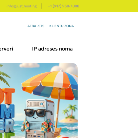
info@just.hosting
+1 (917) 938-7088
ATBALSTS
KLIENTU ZONA
erveri
IP adreses noma
 SERVERIS
NO
1.69 €
CPU: 1 core
RAM: 512 Megabaits
NVMe disk: 5 Gigabaits
NEIZMĒRĪTA pieslēgvieta:
10 Mbit (fair-share)