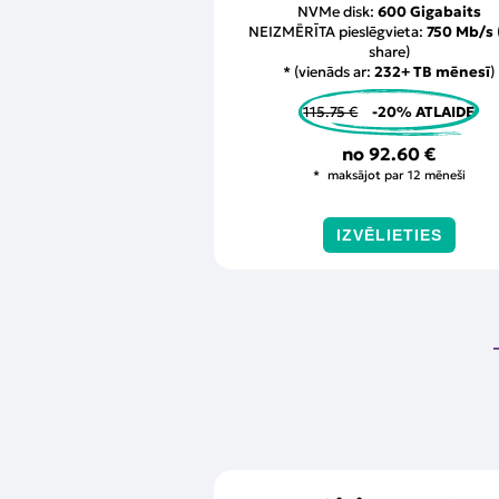
NVMe disk:
600 Gigabaits
NEIZMĒRĪTA pieslēgvieta:
750 Mb/s
share)
* (vienāds ar:
232+ TB mēnesī
)
115.75 €
-20% ATLAIDE
no
92.60 €
maksājot par 12 mēneši
IZVĒLIETIES