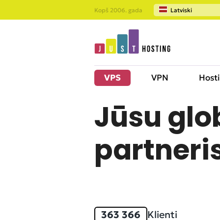
Kopš 2006. gada
Latviski
VPS
VPN
Host
Jūsu glo
partneri
363 366
Klienti