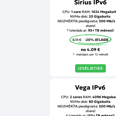
Sirius IPv6
CPU:
1 core
RAM:
1024 Megabai
NVMe disk:
20 Gigabaits
NEIZMĒRĪTA pieslēgvieta:
300 Mb/s
share)
* (vienāds ar:
93+ TB mēnesī
)
5.11 €
-20% ATLAIDE
no
4.09 €
maksājot par 12 mēneši
IZVĒLIETIES
Vega IPv6
CPU:
2 cores
RAM:
4096 Megabai
NVMe disk:
80 Gigabaits
NEIZMĒRĪTA pieslēgvieta:
500 Mb/s
share)
* (vienāds ar:
155+ TB mēnesī
)