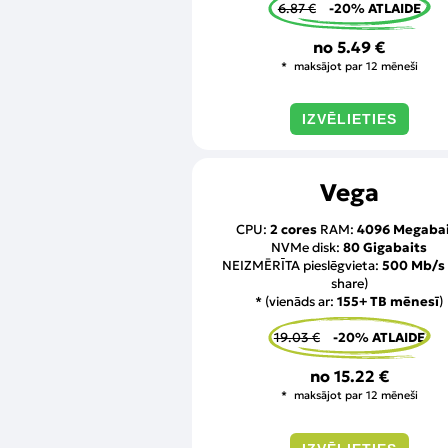
6.87 €
-20% ATLAIDE
no
5.49 €
maksājot par 12 mēneši
IZVĒLIETIES
Vega
CPU:
2 cores
RAM:
4096 Megabai
NVMe disk:
80 Gigabaits
NEIZMĒRĪTA pieslēgvieta:
500 Mb/s
share)
* (vienāds ar:
155+ TB mēnesī
)
19.03 €
-20% ATLAIDE
no
15.22 €
maksājot par 12 mēneši