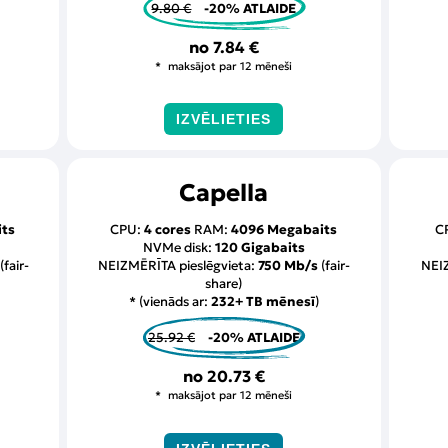
9.80 €
-20% ATLAIDE
no
7.84 €
maksājot par 12 mēneši
IZVĒLIETIES
Capella
ts
CPU:
4 cores
RAM:
4096 Megabaits
C
NVMe disk:
120 Gigabaits
(fair-
NEIZMĒRĪTA pieslēgvieta:
750 Mb/s
(fair-
NEIZ
share)
* (vienāds ar:
232+ TB mēnesī
)
25.92 €
-20% ATLAIDE
no
20.73 €
maksājot par 12 mēneši