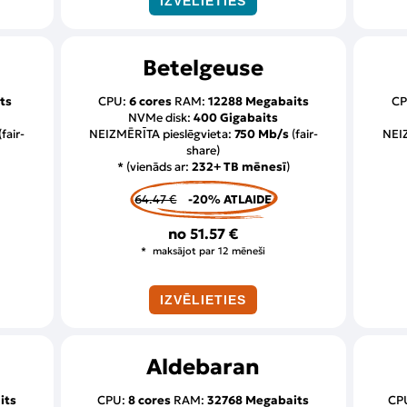
IZVĒLIETIES
Betelgeuse
ts
CPU:
6 cores
RAM:
12288 Megabaits
CP
NVMe disk:
400 Gigabaits
(fair-
NEIZMĒRĪTA pieslēgvieta:
750 Mb/s
(fair-
NEIZ
share)
* (vienāds ar:
232+ TB mēnesī
)
64.47 €
-20% ATLAIDE
no
51.57 €
maksājot par 12 mēneši
IZVĒLIETIES
Aldebaran
its
CPU:
8 cores
RAM:
32768 Megabaits
CP