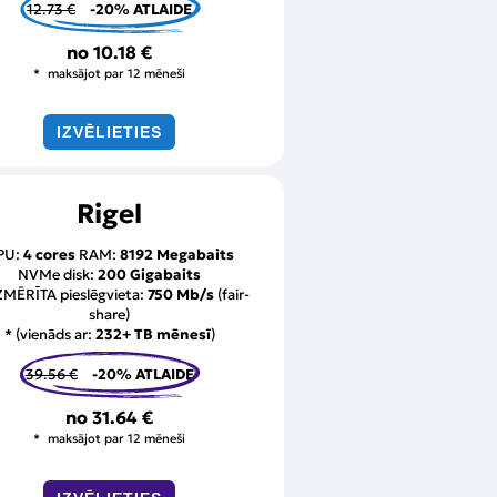
12.73 €
-20% ATLAIDE
no
10.18 €
maksājot par 12 mēneši
IZVĒLIETIES
Rigel
PU:
4 cores
RAM:
8192 Megabaits
NVMe disk:
200 Gigabaits
MĒRĪTA pieslēgvieta:
750 Mb/s
(fair-
share)
* (vienāds ar:
232+ TB mēnesī
)
39.56 €
-20% ATLAIDE
no
31.64 €
maksājot par 12 mēneši