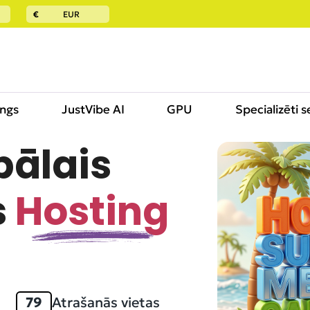
€
EUR
ings
JustVibe AI
GPU
Specializēti s
bālais
VPS
s
Hosting
79
Atrašanās vietas