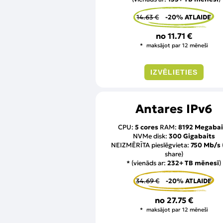
14.63 €
-20% ATLAIDE
no
11.71 €
maksājot par 12 mēneši
IZVĒLIETIES
Antares IPv6
CPU:
5 cores
RAM:
8192 Megabai
NVMe disk:
300 Gigabaits
NEIZMĒRĪTA pieslēgvieta:
750 Mb/s
share)
* (vienāds ar:
232+ TB mēnesī
)
34.69 €
-20% ATLAIDE
no
27.75 €
maksājot par 12 mēneši