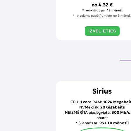
no
4.32 €
maksājot par 12 mēneši
pieejams pasūtījumiem no 3 mēneš
IZVĒLIETIES
Sirius
CPU:
1 core
RAM:
1024 Megabai
NVMe disk:
20 Gigabaits
NEIZMĒRĪTA pieslēgvieta:
300 Mb/s
share)
* (vienāds ar:
93+ TB mēnesī
)