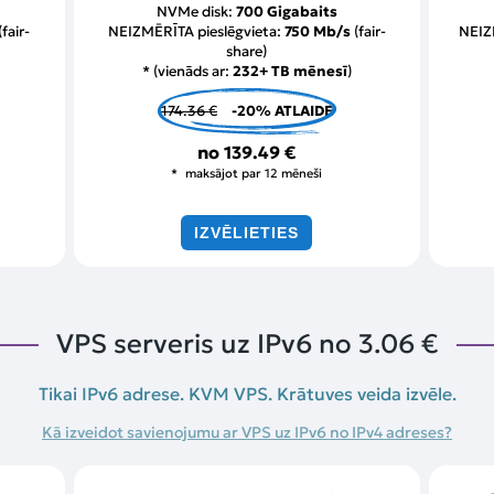
NVMe disk:
700 Gigabaits
(fair-
NEIZMĒRĪTA pieslēgvieta:
750 Mb/s
(fair-
NEIZ
share)
* (vienāds ar:
232+ TB mēnesī
)
174.36 €
-20% ATLAIDE
no
139.49 €
maksājot par 12 mēneši
IZVĒLIETIES
VPS serveris uz IPv6 no
3.06 €
Tikai IPv6 adrese. KVM VPS. Krātuves veida izvēle.
Kā izveidot savienojumu ar VPS uz IPv6 no IPv4 adreses?