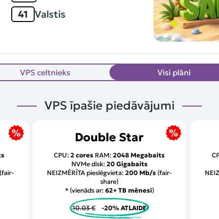
41
Valstis
VPS celtnieks
Visi plāni
VPS īpašie piedāvājumi
Double Star
ts
CPU:
2 cores
RAM:
2048 Megabaits
C
NVMe disk:
20 Gigabaits
(fair-
NEIZMĒRĪTA pieslēgvieta:
200 Mb/s
(fair-
NEIZ
share)
* (vienāds ar:
62+ TB mēnesī
)
10.03 €
-20% ATLAIDE