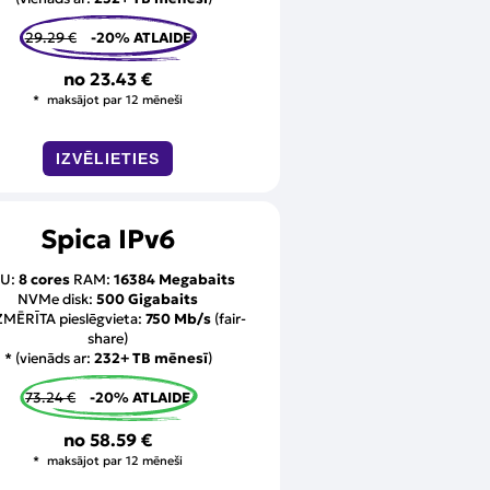
29.29 €
-20% ATLAIDE
no
23.43 €
maksājot par 12 mēneši
IZVĒLIETIES
Spica IPv6
U:
8 cores
RAM:
16384 Megabaits
NVMe disk:
500 Gigabaits
MĒRĪTA pieslēgvieta:
750 Mb/s
(fair-
share)
* (vienāds ar:
232+ TB mēnesī
)
73.24 €
-20% ATLAIDE
no
58.59 €
maksājot par 12 mēneši