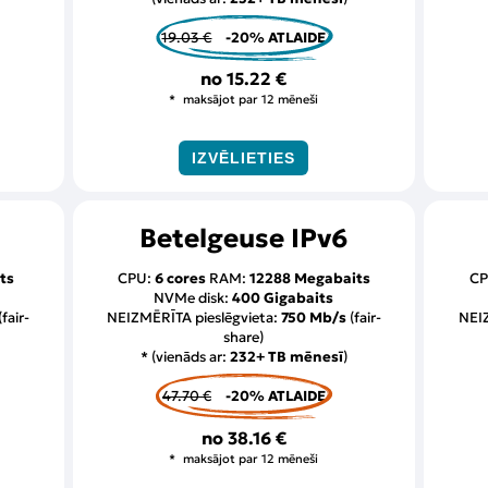
19.03 €
-20% ATLAIDE
no
15.22 €
maksājot par 12 mēneši
IZVĒLIETIES
Betelgeuse IPv6
ts
CPU:
6 cores
RAM:
12288 Megabaits
CP
NVMe disk:
400 Gigabaits
(fair-
NEIZMĒRĪTA pieslēgvieta:
750 Mb/s
(fair-
NEIZ
share)
* (vienāds ar:
232+ TB mēnesī
)
47.70 €
-20% ATLAIDE
no
38.16 €
maksājot par 12 mēneši