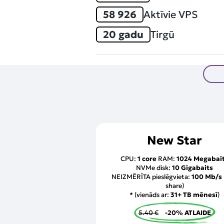
58 926
Aktīvie VPS
20 gadu
Tirgū
New Star
CPU:
1 core
RAM:
1024 Megabai
NVMe disk:
10 Gigabaits
NEIZMĒRĪTA pieslēgvieta:
100 Mb/s
share)
* (vienāds ar:
31+ TB mēnesī
)
5.40 €
-20% ATLAIDE