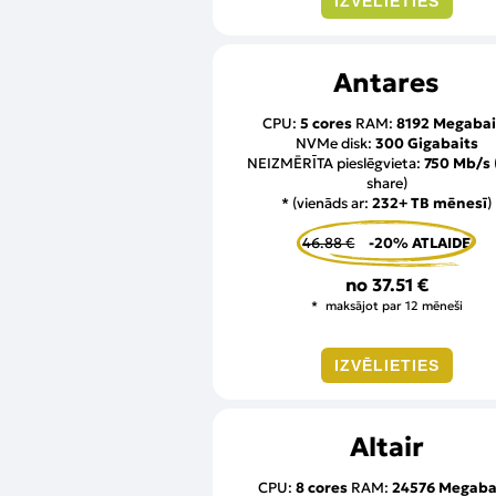
IZVĒLIETIES
Antares
CPU:
5 cores
RAM:
8192 Megabai
NVMe disk:
300 Gigabaits
NEIZMĒRĪTA pieslēgvieta:
750 Mb/s
share)
* (vienāds ar:
232+ TB mēnesī
)
46.88 €
-20% ATLAIDE
no
37.51 €
maksājot par 12 mēneši
IZVĒLIETIES
Altair
CPU:
8 cores
RAM:
24576 Megaba