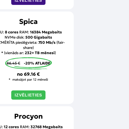
IZVĒLIETIES
Spica
U:
8 cores
RAM:
16384 Megabaits
NVMe disk:
500 Gigabaits
MĒRĪTA pieslēgvieta:
750 Mb/s
(fair-
share)
* (vienāds ar:
232+ TB mēnesī
)
86.45 €
-20% ATLAIDE
no
69.16 €
maksājot par 12 mēneši
IZVĒLIETIES
Procyon
U:
12 cores
RAM:
32768 Megabaits