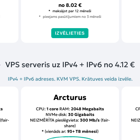
no
8.02 €
maksājot par 12 mēneši
i
pieejams pasūtījumiem no 3 mēneši
IZVĒLIETIES
VPS serveris uz IPv4 + IPv6 no
4.12 €
IPv4 + IPv6 adreses. KVM VPS. Krātuves veida izvēle.
Arcturus
ts
CPU:
1 core
RAM:
2048 Megabaits
C
NVMe disk:
30 Gigabaits
(fair-
NEIZMĒRĪTA pieslēgvieta:
300 Mb/s
(fair-
NEIZ
share)
* (vienāds ar:
93+ TB mēnesī
)