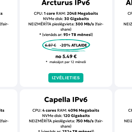
Arcturus IPv6
A
ts
CPU:
1 core
RAM:
2048 Megabaits
C
NVMe disk:
30 Gigabaits
(fair-
NEIZMĒRĪTA pieslēgvieta:
300 Mb/s
(fair-
NEIZ
share)
* (vienāds ar:
93+ TB mēnesī
)
6.87 €
-20% ATLAIDE
no
5.49 €
maksājot par 12 mēneši
IZVĒLIETIES
Capella IPv6
ts
CPU:
4 cores
RAM:
4096 Megabaits
C
NVMe disk:
120 Gigabaits
(fair-
NEIZMĒRĪTA pieslēgvieta:
750 Mb/s
(fair-
NEIZ
share)
* (vienāds ar:
232+ TB mēnesī
)