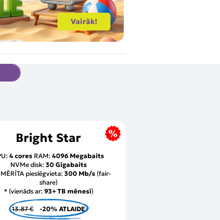
Vairāk!
Kas?
Bright Star
PU:
4 cores
RAM:
4096 Megabaits
NVMe disk:
30 Gigabaits
MĒRĪTA pieslēgvieta:
300 Mb/s
(fair-
share)
* (vienāds ar:
93+ TB mēnesī
)
13.87 €
-20% ATLAIDE