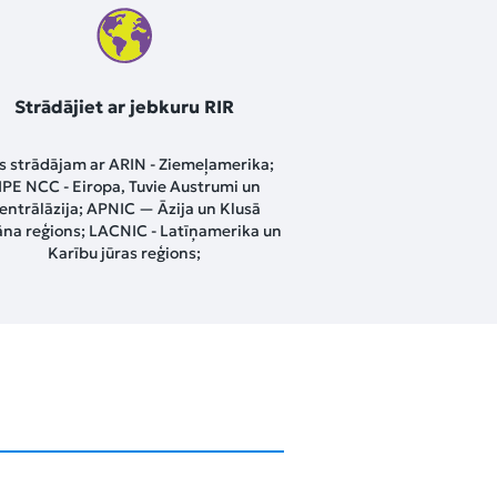
Strādājiet ar jebkuru RIR
 strādājam ar ARIN - Ziemeļamerika;
IPE NCC - Eiropa, Tuvie Austrumi un
entrālāzija; APNIC — Āzija un Klusā
na reģions; LACNIC - Latīņamerika un
Karību jūras reģions;