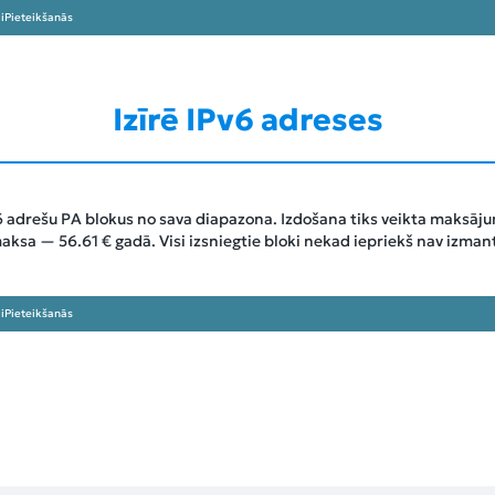
i
Pieteikšanās
Izīrē IPv6 adreses
 adrešu PA blokus no sava diapazona. Izdošana tiks veikta maksājum
 maksa —
56.61 €
gadā. Visi izsniegtie bloki nekad iepriekš nav izmant
i
Pieteikšanās