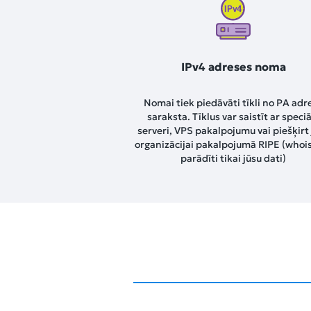
IPv4 adreses noma
Nomai tiek piedāvāti tīkli no PA adr
saraksta. Tīklus var saistīt ar speci
serveri, VPS pakalpojumu vai piešķirt
organizācijai pakalpojumā RIPE (whois
parādīti tikai jūsu dati)