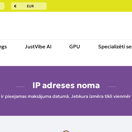
€
EUR
ngs
JustVibe AI
GPU
Specializēti se
IP adreses noma
 ir pieejamas maksājuma datumā. Jebkura izmēra tīkli vienmēr 