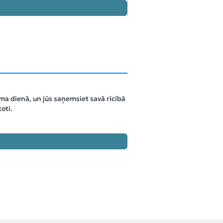
a dienā, un jūs saņemsiet savā rīcībā
oti.