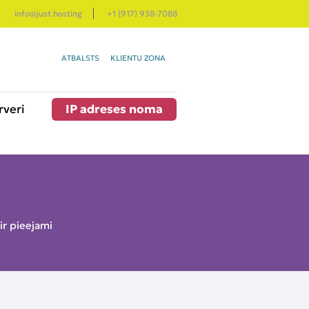
info@just.hosting
+1 (917) 938-7088
ATBALSTS
KLIENTU ZONA
rveri
IP adreses noma
ir pieejami