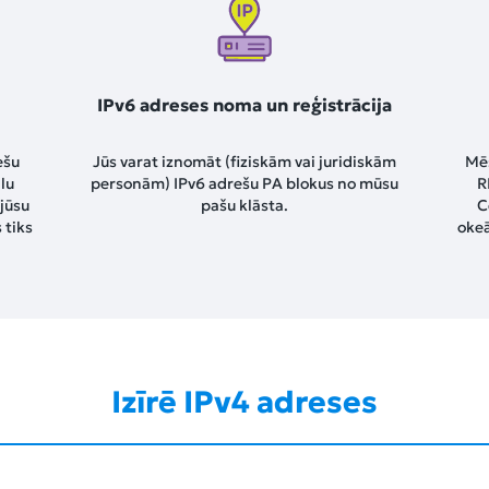
IPv6 adreses noma un reģistrācija
ešu
Jūs varat iznomāt (fiziskām vai juridiskām
Mēs
ālu
personām) IPv6 adrešu PA blokus no mūsu
R
 jūsu
pašu klāsta.
C
 tiks
okeā
Izīrē IPv4 adreses