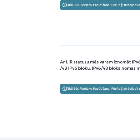
Tīkli Būs Pieejami Pasūtīšanai Pēc
Reģistrācijas
Va
Ar LIR statusu mēs varam iznomāt IPv6
/48 IPv6 bloku. IPv6/48 bloka nomas
Tīkli Būs Pieejami Pasūtīšanai Pēc
Reģistrācijas
Va