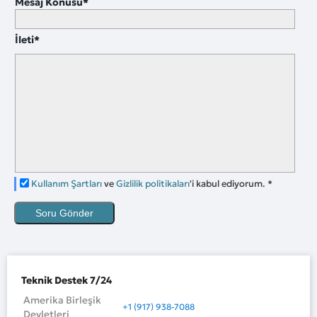
Mesaj Konusu
*
İleti
*
Kullanım Şartları
ve
Gizlilik politikaları
'i kabul ediyorum.
*
Soru Gönder
Teknik Destek 7/24
Amerika Birleşik
+1 (917) 938-7088
Devletleri