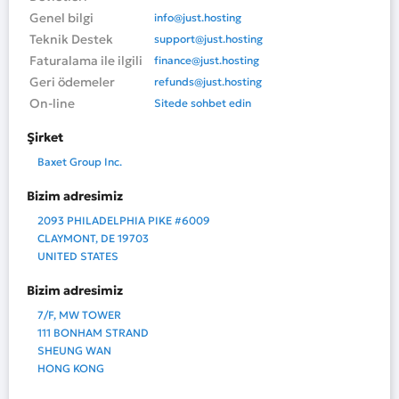
Genel bilgi
info@just.hosting
Teknik Destek
support@just.hosting
Faturalama ile ilgili
finance@just.hosting
Geri ödemeler
refunds@just.hosting
On-line
Sitede sohbet edin
Şirket
Baxet Group Inc.
Bizim adresimiz
2093 PHILADELPHIA PIKE #6009
CLAYMONT, DE 19703
UNITED STATES
Bizim adresimiz
7/F, MW TOWER
111 BONHAM STRAND
SHEUNG WAN
HONG KONG