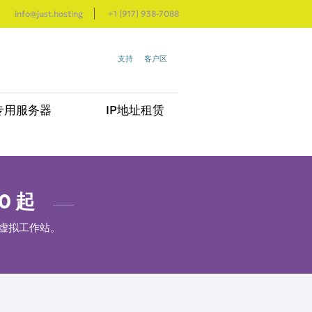
info@just.hosting
+1 (917) 938-7088
支持
客户区
专用服务器
IP地址租赁
0
起
和虚拟工作站。