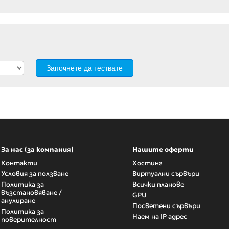
Започнете да тествате
За нас (за компания)
Нашите оферти
Контакти
Хостинг
Условия за ползване
Виртуални сървъри
Политика за
Всички планове
възстановяване /
GPU
анулиране
Посветени сървъри
Политика за
Наем на IP адрес
поверителност