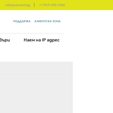
info@just.hosting
+1 (917) 938-7088
ПОДДЪРЖА
КЛИЕНТСКА ЗОНА
въри
Наем на IP адрес