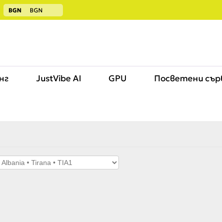
BGN
BGN
нг
JustVibe AI
GPU
Посветени сър