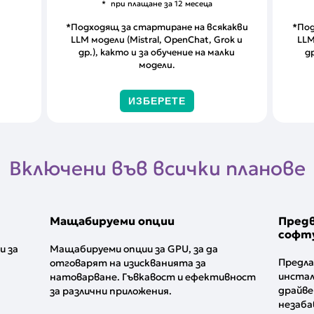
при плащане за 12 месеца
*Подходящ за стартиране на всякакви
*Под
LLM модели (Mistral, OpenChat, Grok и
LLM
др.), както и за обучение на малки
д
модели.
ИЗБЕРЕТЕ
Включени във всички планове
Мащабируеми опции
Пред
софт
и за
Мащабируеми опции за GPU, за да
Предла
отговарят на изискванията за
инстал
натоварване. Гъвкавост и ефективност
драйвер
за различни приложения.
незаба