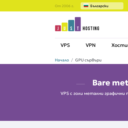
От 2006 г.
Български
VPS
VPN
Хости
Начало
GPU сървъри
Bare me
VPS с голи метални графични 