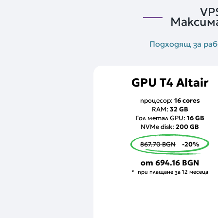
VP
Максима
Подходящ за рабо
GPU T4 Altair
процесор:
16 cores
RAM:
32 GB
Гол метал GPU:
16 GB
NVMe disk:
200 GB
867.70 BGN
-20%
от
694.16 BGN
при плащане за 12 месеца