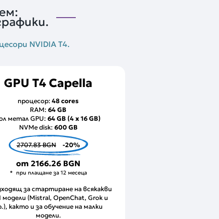
ем:
графики.
цесори NVIDIA T4.
GPU T4 Capella
процесор:
48 cores
RAM:
64 GB
ол метал GPU:
64 GB (4 x 16 GB)
NVMe disk:
600 GB
2707.83 BGN
-20%
от
2166.26 BGN
при плащане за 12 месеца
ходящ за стартиране на всякакви
 модели (Mistral, OpenChat, Grok и
р.), както и за обучение на малки
модели.