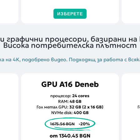
ИЗБЕРЕТЕ
и графични процесори, базирани на N
Висока потребителска плътност
ка на 4K, подобрено видео. Подходящ за работа с всяк
GPU A16 Deneb
процесор:
24 cores
RAM:
48 GB
Гол метал GPU:
32 GB (2 x 16 GB)
Г
NVMe disk:
400 GB
1675.56 BGN
-20%
от
1340.45 BGN