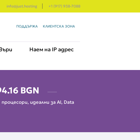
info@just.hosting
+1 (917) 938-7088
ПОДДЪРЖА
КЛИЕНТСКА ЗОНА
въри
Наем на IP адрес
94.16 BGN
роцесори, идеални за AI, Data