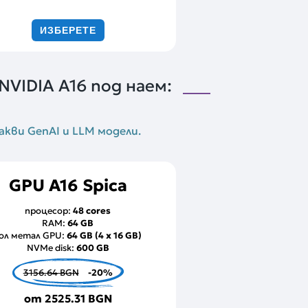
ИЗБЕРЕТЕ
VIDIA A16 под наем:
акви GenAI и LLM модели.
GPU A16 Spica
процесор:
48 cores
RAM:
64 GB
ол метал GPU:
64 GB (4 x 16 GB)
NVMe disk:
600 GB
3156.64 BGN
-20%
от
2525.31 BGN