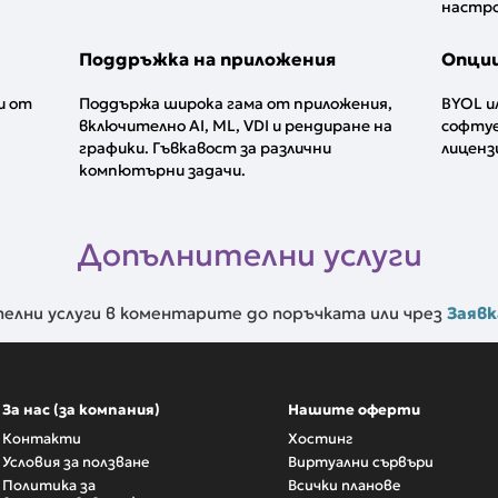
настр
Поддръжка на приложения
Опции
и от
Поддържа широка гама от приложения,
BYOL и
включително AI, ML, VDI и рендиране на
софтуе
графики. Гъвкавост за различни
лиценз
компютърни задачи.
Допълнителни услуги
лни услуги в коментарите до поръчката или чрез
Заявк
За нас (за компания)
Нашите оферти
Контакти
Хостинг
Условия за ползване
Виртуални сървъри
Политика за
Всички планове