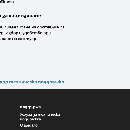
ойката.
 за лицензиране
ли лицензиране на доставчик за
р. Избор и удобство при
иране на софтуер.
а за техническа поддръжка
.
поддържа
Услуга за техническа
поддръжка
Огледало