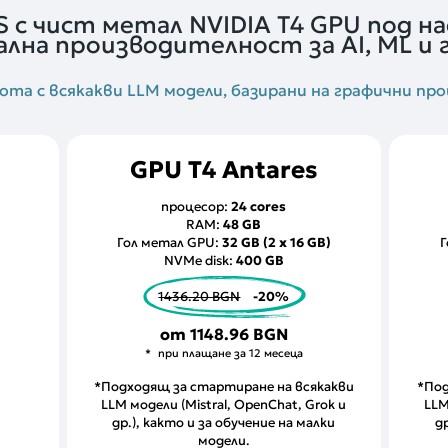
S с чист метал NVIDIA T4 GPU под на
лна производителност за AI, ML и 
та с всякакви LLM модели, базирани на графични про
GPU T4 Antares
процесор:
24 cores
RAM:
48 GB
Гол метал GPU:
32 GB (2 x 16 GB)
Г
NVMe disk:
400 GB
1436.20 BGN
-20%
от
1148.96 BGN
при плащане за 12 месеца
*Подходящ за стартиране на всякакви
*Под
LLM модели (Mistral, OpenChat, Grok и
LLM
др.), както и за обучение на малки
д
модели.