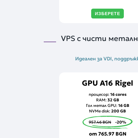
ИЗБЕРЕТЕ
VPS с чисти металн
Идеален за VDI, поддръж
GPU A16 Rigel
процесор:
16 cores
RAM:
32 GB
Гол метал GPU:
16 GB
NVMe disk:
200 GB
957.46 BGN
-20%
от
765.97 BGN