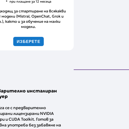
при плащане за 12 месеца
ходящ за стартиране на всякакви
 модели (Mistral, OpenChat, Grok и
р.), както и за обучение на малки
модели.
ИЗБЕРЕТЕ
варително инсталиран
уер
га се с предварително
ирани лицензирани NVIDIA
и и CUDA Toolkit. Готов за
вна употреба без забавяне на