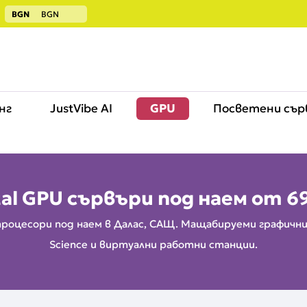
BGN
BGN
нг
JustVibe AI
GPU
Посветени сър
tal GPU сървъри под наем от
6
процесори под наем в Далас, САЩ. Мащабируеми графични п
Science и виртуални работни станции.