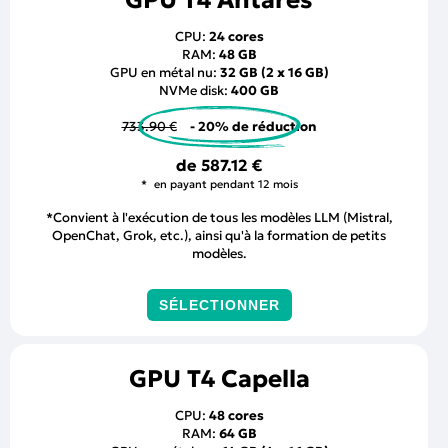
GPU T4 Antares
CPU:
24 cores
RAM:
48 GB
GPU en métal nu:
32 GB (2 x 16 GB)
NVMe disk:
400 GB
733.90 €
- 20% de réduction
de
587.12 €
en payant pendant 12 mois
*Convient à l'exécution de tous les modèles LLM (Mistral,
OpenChat, Grok, etc.), ainsi qu'à la formation de petits
modèles.
SÉLECTIONNER
GPU T4 Capella
CPU:
48 cores
RAM:
64 GB