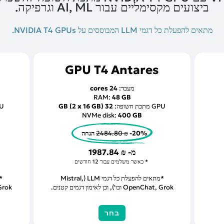
ביצועים מקסימליים עבור AI, ML וגרפיקה.
מתאים להפעלת כל דגמי LLM המבוססים על NVIDIA T4 GPUs.
GPU T4 Antares
מעבד:
24 cores
RAM:
48 GB
GPU מתכת חשופה:
32 GB (2 x 16 GB)
GPU מ
NVMe disk:
400 GB
-20% הנחה
2484.80 ₪
מ-
1987.84 ₪
כאשר משלמים עבור 12 חודשים
*מתאים להפעלת כל דגמי LLM (Mistral,
OpenChat, Grok וכו'), וכן לאימון דגמים קטנים.
nChat, Grok
בחר