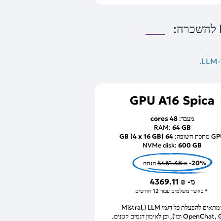
GPU A16 Spica
מעבד:
48 cores
RAM:
64 GB
תכת חשופה:
64 GB (4 x 16 GB)
NVMe disk:
600 GB
-20% הנחה
5461.38 ₪
מ-
4369.11 ₪
כאשר משלמים עבור 12 חודשים
*מתאים להפעלת כל דגמי LLM (Mistral,
Ope וכו'), וכן לאימון דגמים קטנים.