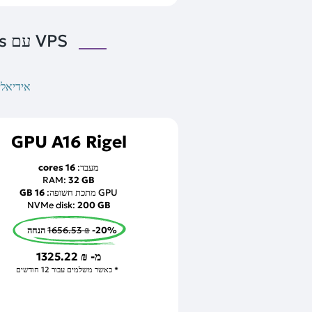
VPS עם GPUs מתכת חשופה המבוססים על NVIDIA A16 להשכרה:
אידיאלי עבור VDI, תמיכה ב-4K, וידאו משופ
GPU A16 Rigel
מעבד:
16 cores
RAM:
32 GB
GPU מתכת חשופה:
16 GB
NVMe disk:
200 GB
-20% הנחה
1656.53 ₪
מ-
1325.22 ₪
כאשר משלמים עבור 12 חודשים