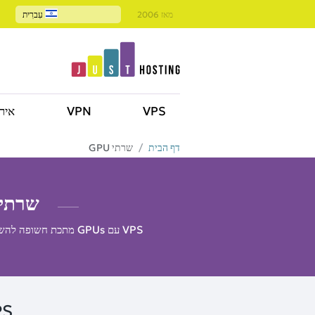
מאז 2006
עִברִית
VPS
VPN
איר
דף הבית
שרתי GPU
שרתי GPU ממתכת חשופה להשכרה
VPS עם GPUs מתכת חשופה להשכרה בדאלאס, ארה"ב. גרפי GPU ניתנים להרחבה, אידיאליים עבור AI, Data Science ותחנות עבודה וירטואליות.
VPS עם IA T4 GPU