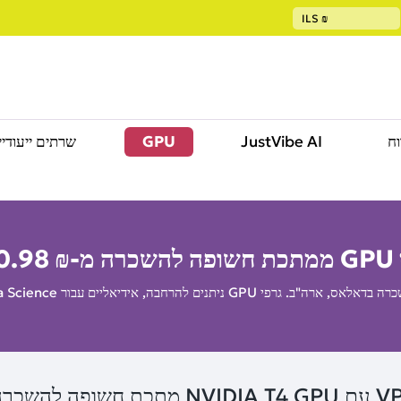
ILS
₪
וח
JustVibe AI
GPU
שרתים ייעודיי
 מ-
0.98 ₪
NVID מתכת חשופה להשכרה: