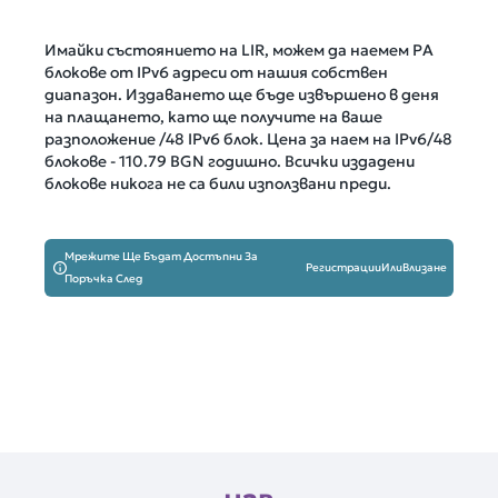
Имайки състоянието на LIR, можем да наемем PA
блокове от IPv6 адреси от нашия собствен
диапазон. Издаването ще бъде извършено в деня
на плащането, като ще получите на ваше
разположение /48 IPv6 блок. Цена за наем на IPv6/48
блокове -
110.79 BGN
годишно. Всички издадени
блокове никога не са били използвани преди.
Мрежите Ще Бъдат Достъпни За
Регистрации
Или
Влизане
Поръчка След