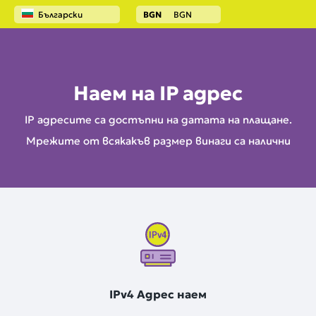
Български
BGN
BGN
Начало
Наем на IP адрес
Наем на IP адрес
IP адресите са достъпни на датата на плащане.
Мрежите от всякакъв размер винаги са налични
IPv4 Адрес наем