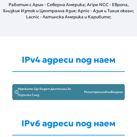
Работим с Арин - Северна Америка; Aripe NCC - Европа,
Близкия Изток и Централна Азия; Apnic - Азия и Тихия океан;
Lacnic - Латинска Америка и Карибите;
IPv4 адреси под наем
Мрежите Ще Бъдат Достъпни За
Регистрации
Или
Влизане
Поръчка След
IPv6 адреси под наем