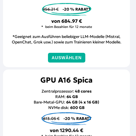
856.21 €
-20 % RABATT
von
684.97 €
beim Bezahlen für 12 monate
*Geeignet zum Ausführen beliebiger LLM-Modelle (Mistral,
OpenChat, Grok usw.) sowie zum Trainieren kleiner Modelle.
AUSWÄHLEN
GPU A16 Spica
Zentralprozessor:
48 cores
RAM:
64 GB
Bare-Metal-GPU:
64 GB (4 x 16 GB)
NVMe disk:
600 GB
1613.05 €
-20 % RABATT
von
1290.44 €
beim Bezahlen für 12 monate