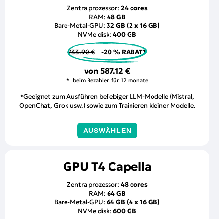
Zentralprozessor:
24 cores
RAM:
48 GB
Bare-Metal-GPU:
32 GB (2 x 16 GB)
NVMe disk:
400 GB
733.90 €
-20 % RABATT
von
587.12 €
beim Bezahlen für 12 monate
*Geeignet zum Ausführen beliebiger LLM-Modelle (Mistral,
OpenChat, Grok usw.) sowie zum Trainieren kleiner Modelle.
AUSWÄHLEN
GPU T4 Capella
Zentralprozessor:
48 cores
RAM:
64 GB
Bare-Metal-GPU:
64 GB (4 x 16 GB)
NVMe disk:
600 GB